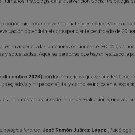
 Humanos, Psicología de la Intervención Social, Psicología de l
los conocimientos, de diversos materiales educativos elabo
valuación obtendrán el correspondiente certificado de 20 hora
 puedan acceder a las anteriores ediciones del FOCAD, vamos 
das y actualizadas. Aquellas personas que hayan realizado la p
re-diciembre 2023)
con los materiales que se pueden descarga
colegiado/a y nif personal), tal y como se indica en el espaci
drán contestar los cuestionarios de evaluación y, una vez supe
sicológica forense
.
José Ramón Juárez López
(Psicólogo F