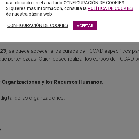
uso clicando en el apartado CONFIGURACIÓN DE COOKIES.
la. Colegio Oficial de Psicología de Andalucía Occidental).
Si quieres más información, consulta la
POLÍTICA DE COOKIES
de nuestra página web.
orge Osma López
(Profesor Titular de Universidad) y
Azucen
CONFIGURACIÓN DE COOKIES
ACEPTAR
23,
se puede acceder a los cursos de FOCAD específicos para
que pertenezcas. Quien desee realizar los cursos de FOCAD par
las Organizaciones y los Recursos Humanos.
digital de las organizaciones.
.