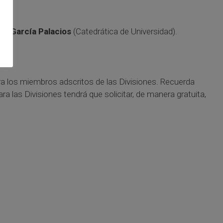
a García Palacios
(Catedrática de Universidad).
 los miembros adscritos de las Divisiones. Recuerda
a las Divisiones tendrá que solicitar, de manera gratuita,