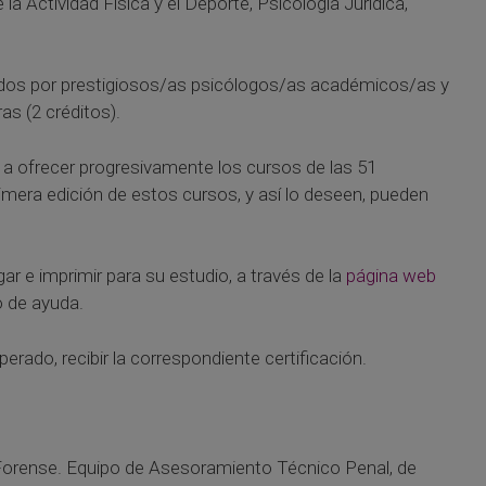
a Actividad Física y el Deporte, Psicología Jurídica,
rados por prestigiosos/as psicólogos/as académicos/as y
s (2 créditos).
a ofrecer progresivamente los cursos de las 51
rimera edición de estos cursos, y así lo deseen, pueden
r e imprimir para su estudio, a través de la
página web
o de ayuda.
rado, recibir la correspondiente certificación.
orense. Equipo de Asesoramiento Técnico Penal, de