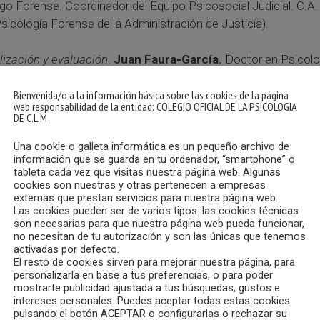
go Forense. Coordinador del Equipo Psicosocial Judicial. C.A.
cología Forense de la Administración de Justicia).
lización y evaluación
.
Juan Faura-García.
Doctor en Psicolog
tro de Transferencia e Investigación y Profesor del Departame
Bienvenida/o a la información básica sobre las cookies de la página
a en Centro Psicología Faura. Miembro del Grupo de Trabajo en
web responsabilidad de la entidad: COLEGIO OFICIAL DE LA PSICOLOGIA
Forense. IMLCF de Murcia. APF (Asociación de Psicología For
DE C.L.M
Una cookie o galleta informática es un pequeño archivo de
información que se guarda en tu ordenador, “smartphone” o
tableta cada vez que visitas nuestra página web. Algunas
eder a las anteriores ediciones del FOCAD, ofrecemos los cur
cookies son nuestras y otras pertenecen a empresas
externas que prestan servicios para nuestra página web.
16 de octubre y hasta el 1 de enero de 2024
se podrán con
Las cookies pueden ser de varios tipos: las cookies técnicas
son necesarias para que nuestra página web pueda funcionar,
no necesitan de tu autorización y son las únicas que tenemos
activadas por defecto.
ve y fundamentos para su
diseño.
Sacramento Pinazo-Herna
El resto de cookies sirven para mejorar nuestra página, para
d de Valencia. Presidenta de la Sociedad Valenciana de Geriatr
personalizarla en base a tus preferencias, o para poder
mostrarte publicidad ajustada a tus búsquedas, gustos e
intereses personales. Puedes aceptar todas estas cookies
cología del
deporte.
Enrique Cantón Chirivella
(Universidad d
pulsando el botón ACEPTAR o configurarlas o rechazar su