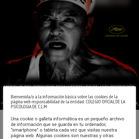
Bienvenida/o a la información básica sobre las cookies de la
página web responsabilidad de la entidad: COLEGIO OFICIAL DE LA
PSICOLOGIA DE C.L.M
Una cookie o galleta informática es un pequeño archivo
El pasado 3 de febrero, se volvió a celebrar una nueva
de información que se guarda en tu ordenador,
“smartphone” o tableta cada vez que visitas nuestra
sesión de la actividad Cine y Psicoanálisis que organiza el
página web. Algunas cookies son nuestras y otras