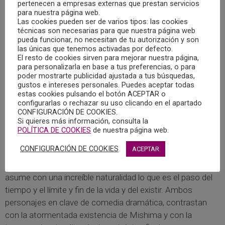
Colegio Oficial de la Psicología de Castilla-La Mancha.
pertenecen a empresas externas que prestan servicios
para nuestra página web.
Las cookies pueden ser de varios tipos: las cookies
En esta ocasión, como estaba previsto, se analizó la
técnicas son necesarias para que nuestra página web
película “Mishima, una vida en cuatro capítulos”, tratando
pueda funcionar, no necesitan de tu autorización y son
las únicas que tenemos activadas por defecto.
de encontrar la óptica y mirada de los personajes, desde la
El resto de cookies sirven para mejorar nuestra página,
que entienden y enfocan su visión de la muerte y el acto
para personalizarla en base a tus preferencias, o para
poder mostrarte publicidad ajustada a tus búsquedas,
de suicidio que ahí se muestra.
gustos e intereses personales. Puedes aceptar todas
estas cookies pulsando el botón ACEPTAR o
Al mismo tiempo, tratamos de despejar causas y razones,
configurarlas o rechazar su uso clicando en el apartado
CONFIGURACIÓN DE COOKIES.
confrontando dicha visión de la vida y la muerte, con otra
Si quieres más información, consulta la
cinta de 1971 en la que se muestra una posición y visión
POLÍTICA DE COOKIES
de nuestra página web.
muy diferente de la mencionada. La película americana
CONFIGURACIÓN DE COOKIES
ACEPTAR
“Harol and Maude”, muestra con desenfado la obsesión
de un joven con la ida de la muerte y la de una anciana que
asume con una increíble naturalidad lo que es el paso del
tiempo y el límite y fin de la vida y del existir. Ambos
personajes en clave de comedia dramática, contrastan
con la atormentada existencia de Mishima y con la