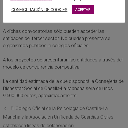
convocatoria de la subvenciones se publicarán,
probablemente, a finales de agosto o principios de
CONFIGURACIÓN DE COOKIES
ACEPTAR
septiembre.
A dichas convocatorias sólo pueden acceder las
entidades del tercer sector. No pueden presentarse
organismos públicos ni colegios oficiales.
A los proyectos se presentarán las entidades a través del
modelo de concurrencia competitiva.
La cantidad estimada de la que dispondrá la Consejería de
Bienestar Social de Castilla-La Mancha será de unos
9.600.000 euros, aproximadamente.
El Colegio Oficial de la Psicología de Castilla-La
Mancha y la Asociación Unificada de Guardias Civiles,
establecen líneas de colaboración