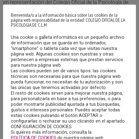
en representación del Colegio Oficial de la Psicología de
Castilla-La Mancha, Pablo Nieva, vocal y miembro de su
Bienvenida/o a la información básica sobre las cookies de la
Junta de Gobierno.
página web responsabilidad de la entidad: COLEGIO OFICIAL DE LA
PSICOLOGIA DE C.L.M
En el encuentro se expusieron y aclararon dudas sobre el
Una cookie o galleta informática es un pequeño archivo
borrador de la Orden de la Consejería de Bienestar Social,
de información que se guarda en tu ordenador,
“smartphone” o tableta cada vez que visitas nuestra
por la que se establecen las bases reguladoras de las
página web. Algunas cookies son nuestras y otras
subvenciones destinadas a la realización de programas y
pertenecen a empresas externas que prestan servicios
proyectos de interés general con cargo a la asignación
para nuestra página web.
Las cookies pueden ser de varios tipos: las cookies
tributaria del Impuesto sobre la Renta de las Personas
técnicas son necesarias para que nuestra página web
Físicas, en el ámbito de Castilla-La Mancha.
pueda funcionar, no necesitan de tu autorización y son
las únicas que tenemos activadas por defecto.
El resto de cookies sirven para mejorar nuestra página,
Este asunto pasa de ser una competencia completa del
para personalizarla en base a tus preferencias, o para
Estado a ser de las Comunidades Autónomas en un 80%,
poder mostrarte publicidad ajustada a tus búsquedas,
gustos e intereses personales. Puedes aceptar todas
manteniéndose el otro 20% en el Gobierno Central, según
estas cookies pulsando el botón ACEPTAR o
resolución del Tribunal Supremo en enero 2017.
configurarlas o rechazar su uso clicando en el apartado
CONFIGURACIÓN DE COOKIES.
Si quieres más información, consulta la
Tanto las bases para presentar proyectos, como la
POLÍTICA DE COOKIES
de nuestra página web.