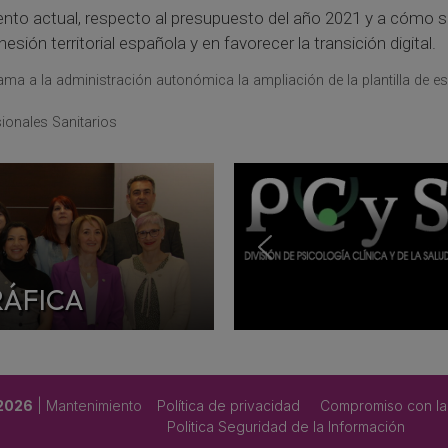
o actual, respecto al presupuesto del año 2021 y a cómo se 
ión territorial española y en favorecer la transición digital.
ama a la administración autonómica la ampliación de la plantilla de esp
ionales Sanitarios
RÁFICA
 2026
| Mantenimiento
Política de privacidad
Compromiso con la
Politica Seguridad de la Información