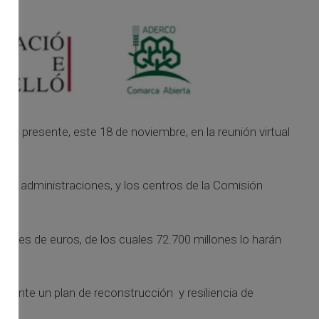
tado presente, este 18 de noviembre, en la reunión virtual
tras administraciones, y los centros de la Comisión
llones de euros, de los cuales 72.700 millones lo harán
 ante un plan de reconstrucción y resiliencia de