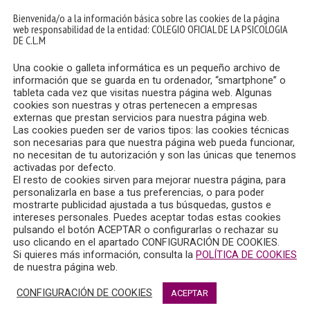
Bienvenida/o a la información básica sobre las cookies de la página
web responsabilidad de la entidad: COLEGIO OFICIAL DE LA PSICOLOGIA
DE C.L.M
Una cookie o galleta informática es un pequeño archivo de
información que se guarda en tu ordenador, “smartphone” o
tableta cada vez que visitas nuestra página web. Algunas
cookies son nuestras y otras pertenecen a empresas
externas que prestan servicios para nuestra página web.
 a través de su Secretaria, María del Mar Aguilar Uceda, ha es
Las cookies pueden ser de varios tipos: las cookies técnicas
son necesarias para que nuestra página web pueda funcionar,
no necesitan de tu autorización y son las únicas que tenemos
activadas por defecto.
cete a través de la oficina Europa Direct, en colaboración o
El resto de cookies sirven para mejorar nuestra página, para
personalizarla en base a tus preferencias, o para poder
mostrarte publicidad ajustada a tus búsquedas, gustos e
intereses personales. Puedes aceptar todas estas cookies
pulsando el botón ACEPTAR o configurarlas o rechazar su
 detalles del acuerdo por el que llegarán a España 140.000 mi
uso clicando en el apartado CONFIGURACIÓN DE COOKIES.
Si quieres más información, consulta la
POLÍTICA DE COOKIES
de nuestra página web.
 la Red Europa Direct cumple 15 años de vigencia, que estamos
CONFIGURACIÓN DE COOKIES
ACEPTAR
uidez por ello.