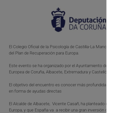
El Colegio Oficial de la Psicología de Castilla-La Mancha.
del Plan de Recuperación para Europa.
Este evento se ha organizado por el Ayuntamiento de Alba
Europea de Coruña, Albacete, Extremadura y Castellón.
El objetivo del encuentro es conocer más profundidad los
en forma de ayudas directas
El Alcalde de Albacete, Vicente Casañ, ha planteado que
Europa, y que España va a recibir una gran inversión de liq