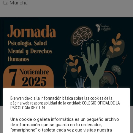
La Mancha
Bienvenida/o a la información básica sobre las cookies de la
página web responsabilidad de la entidad: COLEGIO OFICIAL DE LA
PSICOLOGIA DE C.L.M
El pasado viernes, 7 de noviembre, tuvo lugar la I Jornada
Una cookie o galleta informática es un pequeño archivo
de información que se guarda en tu ordenador,
de Psicología, Salud Mental y Derechos Humanos,
“smartphone” o tableta cada vez que visitas nuestra