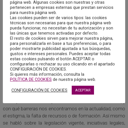
organizada por el Consejo General de la Psicología, a
página web. Algunas cookies son nuestras y otras
pertenecen a empresas externas que prestan servicios
través de la División de Psicología Clínica y de la Salud. En
para nuestra página web.
la misma estuvo presente, como vocal del Colegio Oficial
Las cookies pueden ser de varios tipos: las cookies
de Psicología de Castilla-La Mancha, Ana Belén Jiménez
técnicas son necesarias para que nuestra página web
pueda funcionar, no necesitan de tu autorización y son
García.
las únicas que tenemos activadas por defecto.
El resto de cookies sirven para mejorar nuestra página,
para personalizarla en base a tus preferencias, o para
En estas jornadas, se reflexionó sobre la importancia de la
poder mostrarte publicidad ajustada a tus búsquedas,
salud mental ligada profundamente a los derechos
gustos e intereses personales. Puedes aceptar todas
humanos. Se abordó cómo podemos integrar estos
estas cookies pulsando el botón ACEPTAR o
configurarlas o rechazar su uso clicando en el apartado
derechos a nuestra práctica clínica, desde un modelo de
CONFIGURACIÓN DE COOKIES.
atención más inclusivo y respetuoso con la dignidad de la
Si quieres más información, consulta la
POLÍTICA DE COOKIES
de nuestra página web.
persona.
CONFIGURACIÓN DE COOKIES
ACEPTAR
También se resaltó la importancia de escuchar las voces
de las personas con experiencia directa en Salud Mental, y
con qué barreras nos encontramos en la actualidad, como
el estigma, la falta de recursos o de formación. Así mismo
se habló sobre la legislación vigente, iniciativas legales,