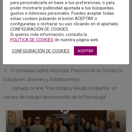
para personalizarla en base a tus preferencias, o para
Se trata de una asociación de ámbito nacional para la
poder mostrarte publicidad ajustada a tus búsquedas,
investigación contra la demencia con cuerpos de Lewy. La
gustos e intereses personales. Puedes aceptar todas
estas cookies pulsando el botón ACEPTAR o
presentación tuvo lugar en el salón de actos de la facultad
configurarlas o rechazar su uso clicando en el apartado
de Farmacia de la Universidad de Castilla-La Mancha,
CONFIGURACIÓN DE COOKIES.
Si quieres más información, consulta la
donde se reunieron profesionales de la neurología del
POLÍTICA DE COOKIES
de nuestra página web.
Complejo Hospitalario Universitario de Albacete, junto a
otras personalidades de la investigación, la educación y la
CONFIGURACIÓN DE COOKIES
ACEPTAR
política.
II Jornadas sobre Abordaje Práctico de la Conducta
Suicida en Jóvenes y Adolescentes
Jornada on line “Psicología y Medio Ambiente: un
campo de trabajo desconocido de la Psicología”