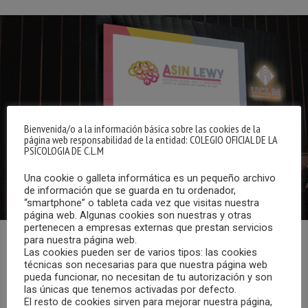
Bienvenida/o a la información básica sobre las cookies de la
página web responsabilidad de la entidad: COLEGIO OFICIAL DE LA
PSICOLOGIA DE C.L.M
Una cookie o galleta informática es un pequeño archivo
de información que se guarda en tu ordenador,
“smartphone” o tableta cada vez que visitas nuestra
página web. Algunas cookies son nuestras y otras
pertenecen a empresas externas que prestan servicios
para nuestra página web.
El pasado 19 de marzo el vocal de la Junta de Gobierno del
Las cookies pueden ser de varios tipos: las cookies
técnicas son necesarias para que nuestra página web
COPCLM, Víctor Manuel Aragón Navarro, asistió a la
pueda funcionar, no necesitan de tu autorización y son
presentación de la nueva asociación Asin Lewy
las únicas que tenemos activadas por defecto.
El resto de cookies sirven para mejorar nuestra página,