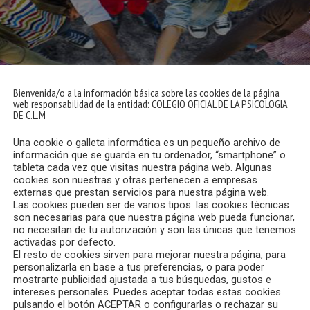
Bienvenida/o a la información básica sobre las cookies de la página
web responsabilidad de la entidad: COLEGIO OFICIAL DE LA PSICOLOGIA
DE C.L.M
Una cookie o galleta informática es un pequeño archivo de
información que se guarda en tu ordenador, “smartphone” o
tableta cada vez que visitas nuestra página web. Algunas
cookies son nuestras y otras pertenecen a empresas
externas que prestan servicios para nuestra página web.
Las cookies pueden ser de varios tipos: las cookies técnicas
son necesarias para que nuestra página web pueda funcionar,
no necesitan de tu autorización y son las únicas que tenemos
activadas por defecto.
El resto de cookies sirven para mejorar nuestra página, para
personalizarla en base a tus preferencias, o para poder
no del Consejo Asesor de Servicios Sociales, reunión que tuvo l
mostrarte publicidad ajustada a tus búsquedas, gustos e
intereses personales. Puedes aceptar todas estas cookies
s como Cáritas, el Colegio Oficial de Trabajo Social, UGT, I
pulsando el botón ACEPTAR o configurarlas o rechazar su