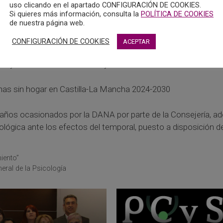
uso clicando en el apartado CONFIGURACIÓN DE COOKIES.
 Área de la Psicología de la Intervención Social, en representa
Si quieres más información, consulta la
POLÍTICA DE COOKIES
de nuestra página web.
CONFIGURACIÓN DE COOKIES
ACEPTAR
ciación y de sus fechas de la consejería de infancia y familia,
ón y Protección a la Infancia y la Adolescencia de Castilla-L
onas sin hogar en Castilla-La Mancha 2024-2030
años ocasionados por la DANA por parte de la Consejería, ade
lógica ante los efectos del temporal, puesto a disposición de 
iento”
eral de la Psicología