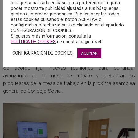
para personalizarla en base a tus preferencias, o para
silencio, para evitar los estresores que afectan a las
poder mostrarte publicidad ajustada a tus búsquedas,
personas y a sus conductas.
gustos e intereses personales. Puedes aceptar todas
estas cookies pulsando el botón ACEPTAR o
configurarlas o rechazar su uso clicando en el apartado
Otras entidades realizaron aportaciones como favorecer
CONFIGURACIÓN DE COOKIES.
Si quieres más información, consulta la
los espacios verdes, mejorar el carril bici o realizar un
POLÍTICA DE COOKIES
de nuestra página web.
mapeo de rutas saludables para favorecer la salud física y
psicológica.
CONFIGURACIÓN DE COOKIES
ACEPTAR
Se acordó fijar nuevas reuniones para continuar
avanzando en la mesa de trabajo y presentar las
propuestas de la mesa de trabajo en la próxima asamblea
general de Consejo Social.