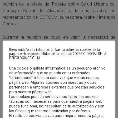
reunión de la Mesa de Trabajo sobre Salud Urbana del
Consejo Social de Albacete, a la que asistió, en
representación del COPCLM, su tesorera, Isabel Hinarejos
Gómez.
Durante la reunión se puso en valor la necesidad de
promover políticas activas entre la población, que
Bienvenida/o a la información básica sobre las cookies de la
beneficien el bienestar psicológico dentro del entorno de
página web responsabilidad de la entidad: COLEGIO OFICIAL DE LA
una ciudad saludable.
PSICOLOGIA DE C.L.M
Una cookie o galleta informática es un pequeño archivo
Entre los temas trabajados se propuso dar difusión a las
de información que se guarda en tu ordenador,
distintas iniciativas que llevan a cabo los diversos
“smartphone” o tableta cada vez que visitas nuestra
página web. Algunas cookies son nuestras y otras
colectivos que forman parte de la mesa de trabajo, el
pertenecen a empresas externas que prestan servicios
fomentar hábitos de vida saludables, y favorecer e
para nuestra página web.
incentivar los espacios verdes.
Las cookies pueden ser de varios tipos: las cookies
técnicas son necesarias para que nuestra página web
pueda funcionar, no necesitan de tu autorización y son
Por parte del COPCLM, se propuso favorecer espacios
las únicas que tenemos activadas por defecto.
El resto de cookies sirven para mejorar nuestra página,
libres de ruido, con períodos de quietud o baños de