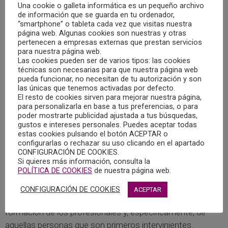
Una cookie o galleta informática es un pequeño archivo
secretaria del Colegio Oficial de la Psicología de Castilla-La
de información que se guarda en tu ordenador,
Mancha, asistía a una nueva reunión de la Mesa Técnica
“smartphone” o tableta cada vez que visitas nuestra
para la Prevención del Suicidio convocada por el
página web. Algunas cookies son nuestras y otras
pertenecen a empresas externas que prestan servicios
Ayuntamiento de Albacete.
para nuestra página web.
Las cookies pueden ser de varios tipos: las cookies
técnicas son necesarias para que nuestra página web
Dicha mesa está compuesta por representantes de
pueda funcionar, no necesitan de tu autorización y son
sanidad, educación, universidad, colegios profesionales,
las únicas que tenemos activadas por defecto.
guardia civil, policía nacional y local, asociaciones, etc.
El resto de cookies sirven para mejorar nuestra página,
para personalizarla en base a tus preferencias, o para
poder mostrarte publicidad ajustada a tus búsquedas,
En esta ocasión se revisó la guía de profesionales, una
gustos e intereses personales. Puedes aceptar todas
estas cookies pulsando el botón ACEPTAR o
guía interna para que todos los profesionales
configurarlas o rechazar su uso clicando en el apartado
conozcamos todos los recursos de los que disponemos
CONFIGURACIÓN DE COOKIES.
en la provincia de Albacete, con el objetivo de atender este
Si quieres más información, consulta la
POLÍTICA DE COOKIES
de nuestra página web.
tipo de problemática.
CONFIGURACIÓN DE COOKIES
ACEPTAR
También se puso de manifiesto la necesidad de
formación de los profesionales y, específicamente, de
aquellas personas que son primeros intervinientes.