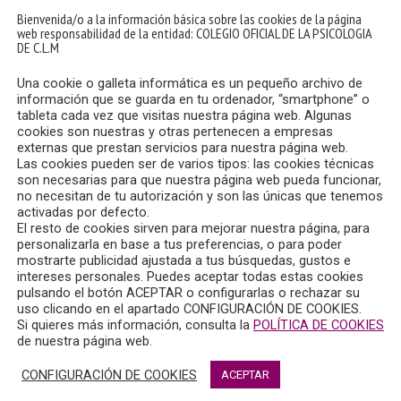
Bienvenida/o a la información básica sobre las cookies de la página
web responsabilidad de la entidad: COLEGIO OFICIAL DE LA PSICOLOGIA
DE C.L.M
Una cookie o galleta informática es un pequeño archivo de
información que se guarda en tu ordenador, “smartphone” o
tableta cada vez que visitas nuestra página web. Algunas
cookies son nuestras y otras pertenecen a empresas
externas que prestan servicios para nuestra página web.
Las cookies pueden ser de varios tipos: las cookies técnicas
son necesarias para que nuestra página web pueda funcionar,
no necesitan de tu autorización y son las únicas que tenemos
activadas por defecto.
El resto de cookies sirven para mejorar nuestra página, para
personalizarla en base a tus preferencias, o para poder
mostrarte publicidad ajustada a tus búsquedas, gustos e
nzález, Magistrada Jefa de Sección del Consejo General del P
intereses personales. Puedes aceptar todas estas cookies
el Colegio de Abogados de Madrid; y Nazaret Martínez, Vocal de
pulsando el botón ACEPTAR o configurarlas o rechazar su
uso clicando en el apartado CONFIGURACIÓN DE COOKIES.
res jurídicos.
Si quieres más información, consulta la
POLÍTICA DE COOKIES
de nuestra página web.
CONFIGURACIÓN DE COOKIES
ACEPTAR