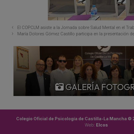
El COPCLM asiste a la Jornada sobre Salud Mental en el Trab
María Dolores Gómez Castillo participa en la presentación del
GALERÍA FOTOG
Colegio Oficial de Psicología de Castilla-La Mancha ©
Web:
Elcos