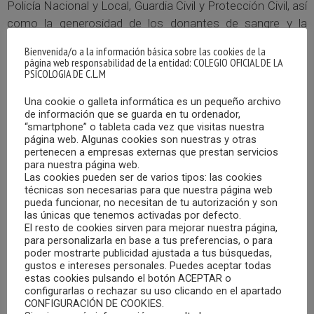
Policía Nacional y Local, Guardia Civil y Protección Civil, así
como la generosidad de los donantes de sangre y la
dedicación de las juntas directivas que han hecho posible
Bienvenida/o a la información básica sobre las cookies de la
el recorrido de la institución. Cada homenaje estuvo
página web responsabilidad de la entidad: COLEGIO OFICIAL DE LA
PSICOLOGIA DE C.L.M
acompañado de proyecciones audiovisuales y entrega
individualizada de placas conmemorativas.
Una cookie o galleta informática es un pequeño archivo
de información que se guarda en tu ordenador,
“smartphone” o tableta cada vez que visitas nuestra
El momento más emotivo se vivió con el reconocimiento
página web. Algunas cookies son nuestras y otras
especial a la figura del Doctor Santos Julián González,
pertenecen a empresas externas que prestan servicios
médico fallecido en 2020, en plena pandemia, tras
para nuestra página web.
Las cookies pueden ser de varios tipos: las cookies
contagiarse de Covid mientras pasaba consulta en su
técnicas son necesarias para que nuestra página web
centro sanitario. Su viuda y su hija recibieron el
pueda funcionar, no necesitan de tu autorización y son
las únicas que tenemos activadas por defecto.
reconocimiento.
El resto de cookies sirven para mejorar nuestra página,
para personalizarla en base a tus preferencias, o para
poder mostrarte publicidad ajustada a tus búsquedas,
gustos e intereses personales. Puedes aceptar todas
estas cookies pulsando el botón ACEPTAR o
configurarlas o rechazar su uso clicando en el apartado
CONFIGURACIÓN DE COOKIES.