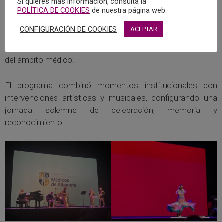
Si quieres más información, consulta la
POLÍTICA DE COOKIES
de nuestra página web.
CONFIGURACIÓN DE COOKIES
ACEPTAR
La parte final de la gala incluyó la solemne lectura de la
Declaración de Ginebra, a cargo de trece representantes
del ámbito médico.
El programa combinó momentos institucionales con
intervenciones artísticas y musicales, configurando una
jornada solemne de celebración, memoria y
reconocimiento.