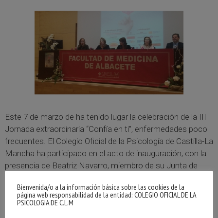
Este 7 de marzo de ha tenido lugar la celebración de la III
Jornada extraordinaria “Confía en ti”, enfermedades poco
frecuentes. El Colegio Oficial de la Psicología de Castilla-La
Mancha ha participado en el acto de inauguración, con la
presencia de Beatriz Navarro, miembro de su Junta de
Gobierno.
Bienvenida/o a la información básica sobre las cookies de la
página web responsabilidad de la entidad: COLEGIO OFICIAL DE LA
En el acto de inauguración también han estado presentes,
PSICOLOGIA DE C.L.M
Irene Cara, Presidenta de la asociación “Confía en ti”,