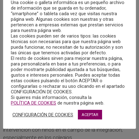
Una cookie o galleta informática es un pequeño archivo
Llanos Navarro, Concejala de Barrios y Pedanías del
de información que se guarda en tu ordenador,
Ayuntamiento de Albacete, Nieves García, Diputada de
“smartphone” o tableta cada vez que visitas nuestra
página web. Algunas cookies son nuestras y otras
Igualdad, Servicios Sociales y Sanidad de la Diputación
pertenecen a empresas externas que prestan servicios
Provincial de Albacete, y el Doctor Ibrahim Hernández,
para nuestra página web.
Las cookies pueden ser de varios tipos: las cookies
Gerente de Atención Integrada en Albacete.
técnicas son necesarias para que nuestra página web
pueda funcionar, no necesitan de tu autorización y son
Desde el Colegio Oficial de la Psicología de Castilla-La
las únicas que tenemos activadas por defecto.
El resto de cookies sirven para mejorar nuestra página,
Mancha, se ha resaltado la importancia de la atención
para personalizarla en base a tus preferencias, o para
psicológica en el caso de las enfermedades poco
poder mostrarte publicidad ajustada a tus búsquedas,
frecuentes, tanto para los pacientes como para sus
gustos e intereses personales. Puedes aceptar todas
estas cookies pulsando el botón ACEPTAR o
familiares. En este tipo de enfermedades, además de la
configurarlas o rechazar su uso clicando en el apartado
propia preocupación por el problema de salud, se pueden
CONFIGURACIÓN DE COOKIES.
Si quieres más información, consulta la
sumar sentimientos de aislamiento y soledad,
POLÍTICA DE COOKIES
de nuestra página web.
relacionados con no poder compartir la experiencia con
otras personas que estén viviendo un caso similar.
CONFIGURACIÓN DE COOKIES
ACEPTAR
Además se ha puesto la atención en la importancia de la
intervención con niños en el campo de la integración,
especialmente en los colegios.