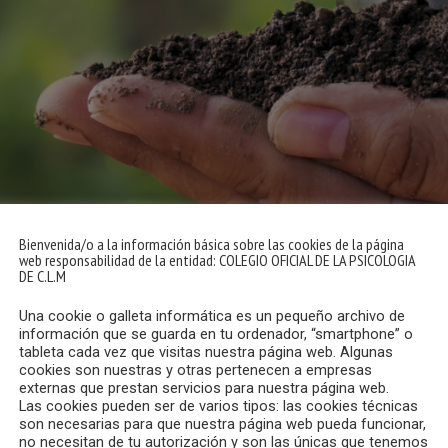
Bienvenida/o a la información básica sobre las cookies de la página
web responsabilidad de la entidad: COLEGIO OFICIAL DE LA PSICOLOGIA
DE C.L.M
e Salud Urbana dentro del Consejo Social del Ayuntamiento
Una cookie o galleta informática es un pequeño archivo de
 el patronato del Consejo Social.
información que se guarda en tu ordenador, “smartphone” o
tableta cada vez que visitas nuestra página web. Algunas
cookies son nuestras y otras pertenecen a empresas
y la Tesorera, Isabel Hinarejos Gómez.
externas que prestan servicios para nuestra página web.
Las cookies pueden ser de varios tipos: las cookies técnicas
 y asociaciones que pertenecen al Patronato del Consejo Soc
son necesarias para que nuestra página web pueda funcionar,
no necesitan de tu autorización y son las únicas que tenemos