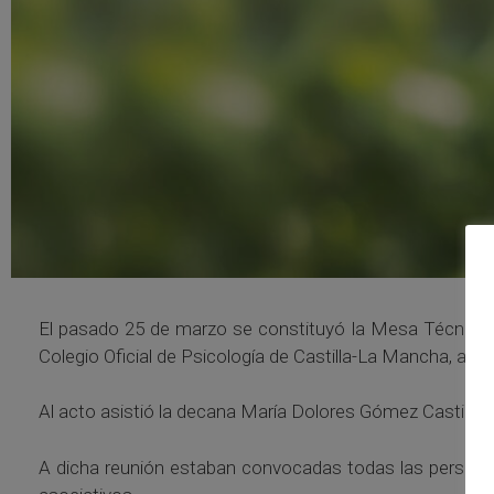
El pasado 25 de marzo se constituyó la Mesa Técnica d
Colegio Oficial de Psicología de Castilla-La Mancha, ante
Al acto asistió la decana María Dolores Gómez Castillo, 
A dicha reunión estaban convocadas todas las personas