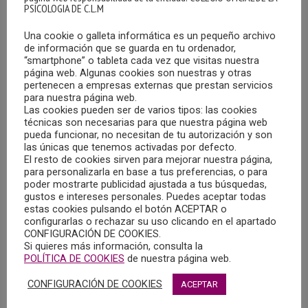
PSICOLOGIA DE C.L.M
albergó un encuentro de trabajo en el que estuvieron
presentes el Alcalde de Albacete, Manuel Serrano López;
Una cookie o galleta informática es un pequeño archivo
la Concejala de Calidad de Vida, Participación Real y
de información que se guarda en tu ordenador,
“smartphone” o tableta cada vez que visitas nuestra
Efectiva, Llanos Navarro González; la Concejala de
página web. Algunas cookies son nuestras y otras
Personas e Igualdad, Gala de la Calzada Ferrando; y la
pertenecen a empresas externas que prestan servicios
Decana del Colegio Oficial de Psicología de Castilla-La
para nuestra página web.
Las cookies pueden ser de varios tipos: las cookies
Mancha, María Dolores Gómez Castillo.
técnicas son necesarias para que nuestra página web
pueda funcionar, no necesitan de tu autorización y son
las únicas que tenemos activadas por defecto.
La reunión sirvió como presentación del proyecto que el
El resto de cookies sirven para mejorar nuestra página,
COPCLM tiene en marcha para celebrar, el próximo año
para personalizarla en base a tus preferencias, o para
2027, la Feria de la Psicología en Albacete, un evento que
poder mostrarte publicidad ajustada a tus búsquedas,
gustos e intereses personales. Puedes aceptar todas
esta institución colegial ya celebró en los años 2013 y
estas cookies pulsando el botón ACEPTAR o
2018 en la ciudad de la cuchillería, y que tendrá su
configurarlas o rechazar su uso clicando en el apartado
CONFIGURACIÓN DE COOKIES.
continuación en el próximo ejercicio.
Si quieres más información, consulta la
POLÍTICA DE COOKIES
de nuestra página web.
Dada la complejidad de una actividad como la planteada,
CONFIGURACIÓN DE COOKIES
ACEPTAR
se precisa de la colaboración institucional del
Ayuntamiento de Albacete, cuyos representantes