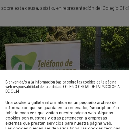
 sobre esta causa, asistió, en representación del Colegio Ofici
Bienvenida/o a la información básica sobre las cookies de la página
web responsabilidad de la entidad: COLEGIO OFICIAL DE LA PSICOLOGIA
DE C.L.M
Una cookie o galleta informática es un pequeño archivo de
información que se guarda en tu ordenador, “smartphone” o
tableta cada vez que visitas nuestra página web. Algunas
cookies son nuestras y otras pertenecen a empresas
externas que prestan servicios para nuestra página web.
Las cookies pueden ser de varios tipos: las cookies técnicas