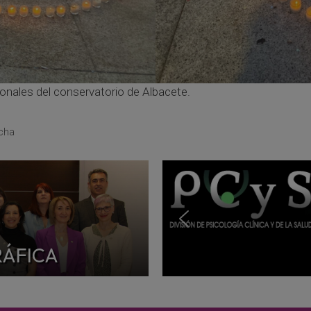
ionales del conservatorio de Albacete.
ncha
RÁFICA