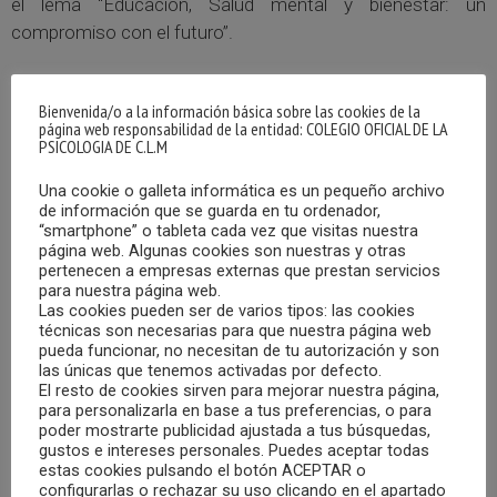
el lema “Educación, Salud mental y bienestar: un
compromiso con el futuro”.
Al evento, organizado por el Ayuntamiento de Toledo,
Bienvenida/o a la información básica sobre las cookies de la
asistió, en representación del Colegio Oficial de Psicología
página web responsabilidad de la entidad: COLEGIO OFICIAL DE LA
de Castilla-La Mancha, la vicedecana, Olga Moraga
PSICOLOGIA DE C.L.M
Amaya, que también formó parte del comité científico en
Una cookie o galleta informática es un pequeño archivo
la selección de ponentes y contenidos del congreso.
de información que se guarda en tu ordenador,
“smartphone” o tableta cada vez que visitas nuestra
página web. Algunas cookies son nuestras y otras
El congreso, que se llevó a cabo en la “Sala de Envases de
pertenecen a empresas externas que prestan servicios
Cartón” del Campus de la Fábrica de Armas de la
para nuestra página web.
Universidad de Castilla-La Mancha, en Toledo, fue
Las cookies pueden ser de varios tipos: las cookies
técnicas son necesarias para que nuestra página web
inaugurado por el Alcalde de Toledo, Carlos Velázquez
pueda funcionar, no necesitan de tu autorización y son
Romo; el Concejal de Educación y Servicios Educativos,
las únicas que tenemos activadas por defecto.
El resto de cookies sirven para mejorar nuestra página,
Daniel Morcillo Sandaza; y la vicedecana de Coordinación
para personalizarla en base a tus preferencias, o para
de las Enseñanzas y Calidad de la Universidad de Castilla-
poder mostrarte publicidad ajustada a tus búsquedas,
La Mancha, Purificación Cruz; siendo un éxito de
gustos e intereses personales. Puedes aceptar todas
estas cookies pulsando el botón ACEPTAR o
convocatoria y asistencia, con ponentes de primera línea y
configurarlas o rechazar su uso clicando en el apartado