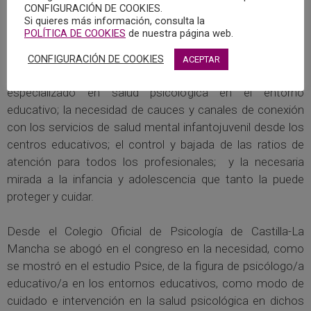
expertos en la temática de este año.
CONFIGURACIÓN DE COOKIES.
Si quieres más información, consulta la
POLÍTICA DE COOKIES
de nuestra página web.
Algunas de las conclusiones del congreso han sido el
desafío en las aulas que suponen los problemas de salud
CONFIGURACIÓN DE COOKIES
ACEPTAR
psicológica del alumnado; la falta de personal
especializado en salud psicológica en el entorno
educativo; la necesidad de cauces y canales de conexión
con los servicios de salud mental infantojuvenil desde los
centros educativos; el control y bajada de las ratios de
atención para todos los profesionales; y la necesaria
mirada a la infancia y adolescencia que tanto la puede
proteger y cuidar.
Desde el Colegio Oficial de Psicología de Castilla-La
Mancha se abogó en el congreso en la necesidad, como
se mostró en el estudio Psice, de la figura de psicólogo/a
educativo/a en los entornos educativos, como modo de
cuidado e intervención en la salud psicológica en dichos