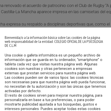
ha renovado el acuerdo de patrocinio con el Club de Rugby “A pa
 de Castilla-La Mancha aparece impresa en las camisetas del 
ancha expresa su respaldo a disciplinas deportivas que, como e
inarios, al mismo tiempo que apoya el deporte como actividad 
Bienvenida/o a la información básica sobre las cookies de la página
web responsabilidad de la entidad: COLEGIO OFICIAL DE LA PSICOLOGIA
DE C.L.M
Una cookie o galleta informática es un pequeño archivo de
información que se guarda en tu ordenador, “smartphone” o
tableta cada vez que visitas nuestra página web. Algunas
cookies son nuestras y otras pertenecen a empresas
externas que prestan servicios para nuestra página web.
Las cookies pueden ser de varios tipos: las cookies técnicas
son necesarias para que nuestra página web pueda funcionar,
no necesitan de tu autorización y son las únicas que tenemos
activadas por defecto.
El resto de cookies sirven para mejorar nuestra página, para
personalizarla en base a tus preferencias, o para poder
mostrarte publicidad ajustada a tus búsquedas, gustos e
intereses personales. Puedes aceptar todas estas cookies