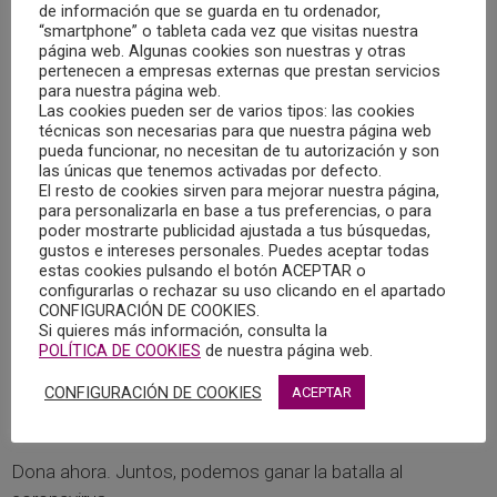
de información que se guarda en tu ordenador,
En esta situación de emergencia sanitaria, UNICEF está
“smartphone” o tableta cada vez que visitas nuestra
página web. Algunas cookies son nuestras y otras
trabajando sin descanso para garantizar la protección de
pertenecen a empresas externas que prestan servicios
los niños y de sus familias. Desde su inicio están llevando
para nuestra página web.
suministros a los países que más lo necesitan y ahora
Las cookies pueden ser de varios tipos: las cookies
técnicas son necesarias para que nuestra página web
también al nuestro. UNICEF está distribuyendo al sistema
pueda funcionar, no necesitan de tu autorización y son
de salud de España 400.000 mascarillas, 100.000 kits de
las únicas que tenemos activadas por defecto.
El resto de cookies sirven para mejorar nuestra página,
detección del virus, 1.000 equipos de protección para los
para personalizarla en base a tus preferencias, o para
trabajadores sanitarios y geles hidroalcohólicos para
poder mostrarte publicidad ajustada a tus búsquedas,
desinfectar las manos, entre otros suministros para
gustos e intereses personales. Puedes aceptar todas
estas cookies pulsando el botón ACEPTAR o
prevenir el contagio del virus.
configurarlas o rechazar su uso clicando en el apartado
CONFIGURACIÓN DE COOKIES.
Si quieres más información, consulta la
Desde el Colegio Oficial de la Psicología de Castilla-La
POLÍTICA DE COOKIES
de nuestra página web.
Mancha nos sumamos al llamamiento y te pedimos que
colabores con UNICEF para frenar el avance del
CONFIGURACIÓN DE COOKIES
ACEPTAR
coronavirus.
Dona ahora. Juntos, podemos ganar la batalla al