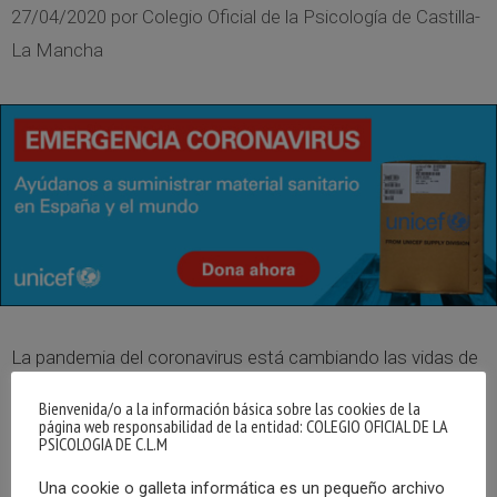
27/04/2020
por
Colegio Oficial de la Psicología de Castilla-
La Mancha
La pandemia del coronavirus está cambiando las vidas de
millones de personas, también en nuestro país. Todos los
Bienvenida/o a la información básica sobre las cookies de la
esfuerzos son pocos para detenerla y en estos
página web responsabilidad de la entidad: COLEGIO OFICIAL DE LA
momentos, más que nunca, es fundamental estar unidos
PSICOLOGIA DE C.L.M
y ser solidarios para frenarlo y poder volver a la normalidad.
Una cookie o galleta informática es un pequeño archivo