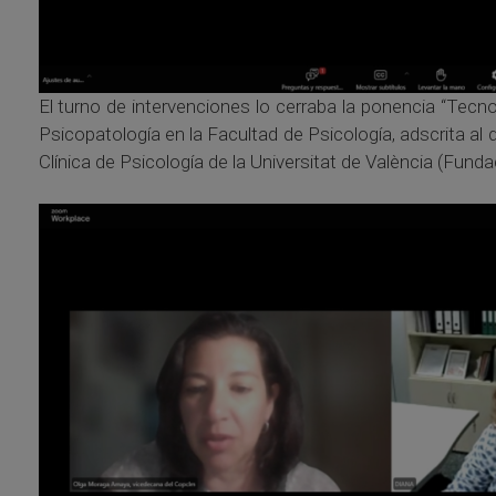
El turno de intervenciones lo cerraba la ponencia “Tecno
Psicopatología en la Facultad de Psicología, adscrita al
Clínica de Psicología de la Universitat de València (Fundac