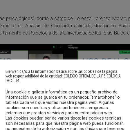
emas psicológicos”, corrió a cargo de Lorenzo Lorenzo Moran,
 experto en Análisis de Conducta aplicada, doctor en Psic
tamento de Psicología de la Universidad de las Islas Baleare
Bienvenida/o a la información básica sobre las cookies de la página
web responsabilidad de la entidad: COLEGIO OFICIAL DE LA PSICOLOGIA
DE C.L.M
Una cookie o galleta informática es un pequeño archivo de
información que se guarda en tu ordenador, “smartphone” o
tableta cada vez que visitas nuestra página web. Algunas
cookies son nuestras y otras pertenecen a empresas
externas que prestan servicios para nuestra página web.
Las cookies pueden ser de varios tipos: las cookies técnicas
son necesarias para que nuestra página web pueda funcionar,
no necesitan de tu autorización y son las únicas que tenemos