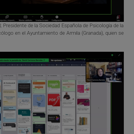
l; Presidente de la Sociedad Española de Psicología de la
icólogo en el Ayuntamiento de Armila (Granada), quien se