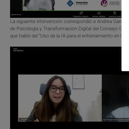
La siguiente intervención correspondió a Andrea García 
de Psicología y Transformación Digital del Consejo Gen
que habló del “Uso de la IA para el entrenamiento en la ra