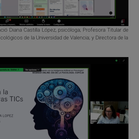
ció Diana Castilla López, psicóloga; Profesora Titular de
ológicos de la Universidad de Valencia; y Directora de la