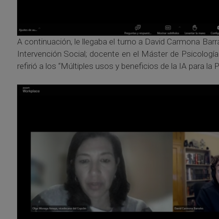
A continuación, le llegaba el turno a David Carmona Barr
Intervención Social; docente en el Máster de Psicología
refirió a los “Múltiples usos y beneficios de la IA para la 