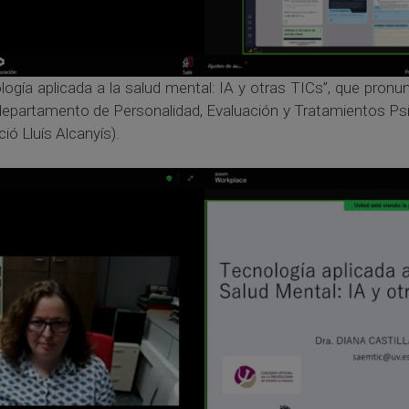
logía aplicada a la salud mental: IA y otras TICs”, que pronun
 departamento de Personalidad, Evaluación y Tratamientos Psic
ió Lluís Alcanyís).