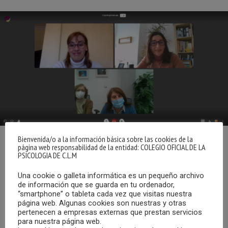
Bienvenida/o a la información básica sobre las cookies de la
página web responsabilidad de la entidad: COLEGIO OFICIAL DE LA
El pasado martes, 16 de marzo, se celebró una reunión de
PSICOLOGIA DE C.L.M
trabajo entre la Fundación Globalcaja Horizonte XXII, y el
Colegio Oficial de la Psicología de Castilla-La Mancha, en
Una cookie o galleta informática es un pequeño archivo
de información que se guarda en tu ordenador,
la cual participaron la Directora General, Carla Avilés; y la
“smartphone” o tableta cada vez que visitas nuestra
Directora de Comunicación de la entidad, Inma Peinado;
página web. Algunas cookies son nuestras y otras
así como la Decana del COPCLM, María Dolores Gómez
pertenecen a empresas externas que prestan servicios
para nuestra página web.
Castillo; y la Tesorera, Isabel Hinarejos.