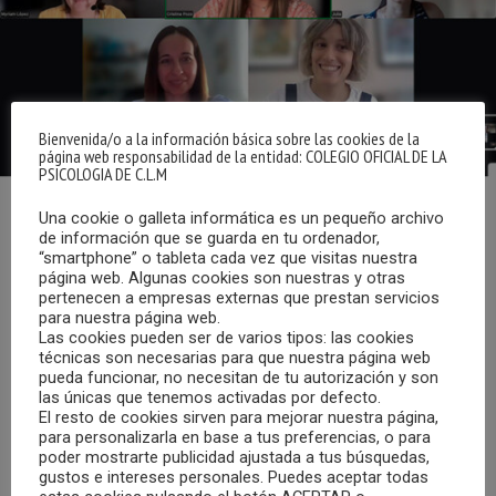
Bienvenida/o a la información básica sobre las cookies de la
página web responsabilidad de la entidad: COLEGIO OFICIAL DE LA
PSICOLOGIA DE C.L.M
Una cookie o galleta informática es un pequeño archivo
En la reunión celebrada el 26 de mayo de 2026, las
de información que se guarda en tu ordenador,
integrantes del grupo compartieron una valoración muy
“smartphone” o tableta cada vez que visitas nuestra
página web. Algunas cookies son nuestras y otras
positiva del coloquio organizado con motivo del Día
pertenecen a empresas externas que prestan servicios
Mundial de la Salud Mental Materna, destacando las
para nuestra página web.
Las cookies pueden ser de varios tipos: las cookies
buenas sensaciones generadas, así como el sentimiento
técnicas son necesarias para que nuestra página web
de cohesión, unión y pertenencia dentro del grupo de
pueda funcionar, no necesitan de tu autorización y son
trabajo.
las únicas que tenemos activadas por defecto.
El resto de cookies sirven para mejorar nuestra página,
para personalizarla en base a tus preferencias, o para
Durante el encuentro, se planteó la organización de un
poder mostrarte publicidad ajustada a tus búsquedas,
nuevo coloquio con motivo del Día Mundial del Duelo
gustos e intereses personales. Puedes aceptar todas