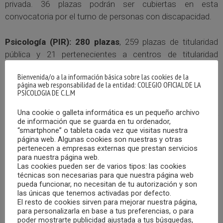
privada. 36 plazas podrán ser cubiertas en esta
convocatoria por el turno de personas con discapacidad.
Psicología (PIR): 280 plazas
, 259 plazas de titularidad
pública y 21 pertenecientes a centros de titularidad
privada. 28 plazas podrán ser cubiertas en esta
Bienvenida/o a la información básica sobre las cookies de la
convocatoria por el turno de personas con discapacidad.
página web responsabilidad de la entidad: COLEGIO OFICIAL DE LA
PSICOLOGIA DE C.L.M
Química (QIR): 29 plazas, todas las plazas dependen de
Una cookie o galleta informática es un pequeño archivo
centros de titularidad pública. 3 plazas podrán ser
de información que se guarda en tu ordenador,
cubiertas en esta convocatoria por el turno de personas
“smartphone” o tableta cada vez que visitas nuestra
página web. Algunas cookies son nuestras y otras
con discapacidad.
pertenecen a empresas externas que prestan servicios
para nuestra página web.
Las cookies pueden ser de varios tipos: las cookies
Biología (BIR): 83 plazas, 80 plazas de titularidad pública y 3
técnicas son necesarias para que nuestra página web
pertenecientes a centros de titularidad privada. 8 plazas
pueda funcionar, no necesitan de tu autorización y son
podrán ser cubiertas en esta convocatoria por el turno de
las únicas que tenemos activadas por defecto.
El resto de cookies sirven para mejorar nuestra página,
personas con discapacidad.
para personalizarla en base a tus preferencias, o para
poder mostrarte publicidad ajustada a tus búsquedas,