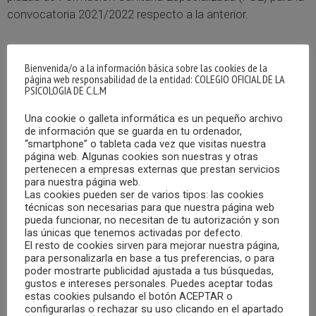
convocatoria 2021/2022 respecto a la anterior.
La Comisión de Recursos Humanos del Sistema Nacional
de Salud informaba de que, por tercer año consecutivo, se
Bienvenida/o a la información básica sobre las cookies de la
página web responsabilidad de la entidad: COLEGIO OFICIAL DE LA
fijará la mayor oferta de la historia.
PSICOLOGIA DE C.L.M
Una cookie o galleta informática es un pequeño archivo
En total serán 10.634 plazas. Para la titulación de
de información que se guarda en tu ordenador,
Medicina, 8.188 (+2,5%); para Enfermería, 1.822 (+8,3%);
“smartphone” o tableta cada vez que visitas nuestra
para Farmacia, 309 (+15,7%); para Psicología, 204 (+3%, la
página web. Algunas cookies son nuestras y otras
pertenecen a empresas externas que prestan servicios
pasada convocatoria fueron 198); para Biología, 46 (-8%);
para nuestra página web.
para Física, 43 (+7,5%) y, para Química, 22 (se mantiene
Las cookies pueden ser de varios tipos: las cookies
técnicas son necesarias para que nuestra página web
igual).
pueda funcionar, no necesitan de tu autorización y son
las únicas que tenemos activadas por defecto.
Las plazas reservadas para personas con discapacidad
El resto de cookies sirven para mejorar nuestra página,
para personalizarla en base a tus preferencias, o para
serán 744, el 7% del total. Por su parte el cupo para
poder mostrarte publicidad ajustada a tus búsquedas,
aspirantes extracomunitarios sin permiso de residencia,
gustos e intereses personales. Puedes aceptar todas
estas cookies pulsando el botón ACEPTAR o
trabajo o estudios es de hasta 327 plazas en la titulación
configurarlas o rechazar su uso clicando en el apartado
de Medicina (4%), 9 para Farmacia (3%) y 36 para