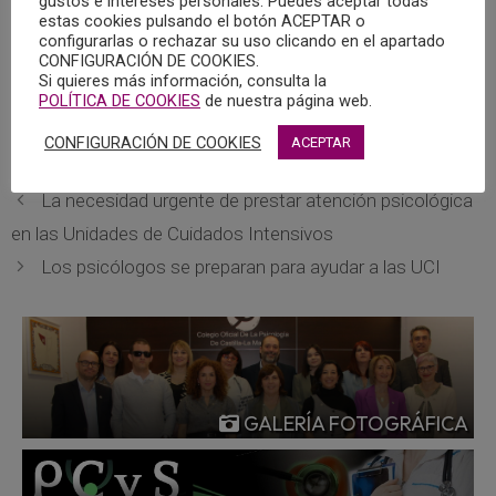
gustos e intereses personales. Puedes aceptar todas
los residentes de último año cobrarán como un
estas cookies pulsando el botón ACEPTAR o
especialista y serán reconocidos como tal a efectos de
configurarlas o rechazar su uso clicando en el apartado
CONFIGURACIÓN DE COOKIES.
servicios prestados.
Si quieres más información, consulta la
POLÍTICA DE COOKIES
de nuestra página web.
Pulsar aquí para leer la noticia completa en Las Noticias
CONFIGURACIÓN DE COOKIES
ACEPTAR
de Cuenca.
La necesidad urgente de prestar atención psicológica
en las Unidades de Cuidados Intensivos
Los psicólogos se preparan para ayudar a las UCI
GALERÍA FOTOGRÁFICA