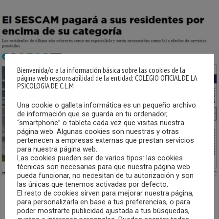
Bienvenida/o a la información básica sobre las cookies de la
página web responsabilidad de la entidad: COLEGIO OFICIAL DE LA
PSICOLOGIA DE C.L.M
Una cookie o galleta informática es un pequeño archivo
de información que se guarda en tu ordenador,
“smartphone” o tableta cada vez que visitas nuestra
página web. Algunas cookies son nuestras y otras
pertenecen a empresas externas que prestan servicios
para nuestra página web.
Las cookies pueden ser de varios tipos: las cookies
técnicas son necesarias para que nuestra página web
pueda funcionar, no necesitan de tu autorización y son
las únicas que tenemos activadas por defecto.
El resto de cookies sirven para mejorar nuestra página,
Así se afirma en la noticia publicada el pasado viernes, 17
para personalizarla en base a tus preferencias, o para
poder mostrarte publicidad ajustada a tus búsquedas,
de abril, en el diario Las Noticias de Cuenca, que indica que