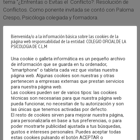
tema “¿Enfrentas o Evitas el Conflicto?: Resolución de
Conflictos. Como ponente invitada se contó con Paloma
Crespo, Psicóloga colegiada y formadora.
La sesión se inició con el autoanálisis de de los
Bienvenida/o a la información básica sobre las cookies de la
participantes, que tuvieron la oportunidad de evaluarse
página web responsabilidad de la entidad: COLEGIO OFICIAL DE LA
PSICOLOGIA DE C.L.M
para conocer su propio estilo de enfrentamiento ante los
conflictos. A continuación entre ponente y participantes
Una cookie o galleta informática es un pequeño archivo
se construyó una idea definitoria acerca de lo que es un
de información que se guarda en tu ordenador,
“smartphone” o tableta cada vez que visitas nuestra
conflicto para después escuchar algunas pinceladas
página web. Algunas cookies son nuestras y otras
acerca de los diferentes tipos de conflicto, el papel de la
pertenecen a empresas externas que prestan servicios
para nuestra página web.
resolución de conflictos, como una herramienta más de
Las cookies pueden ser de varios tipos: las cookies
las habilidades sociales y como una pieza fundamental de
técnicas son necesarias para que nuestra página web
la Inteligencia emocional.
pueda funcionar, no necesitan de tu autorización y son
las únicas que tenemos activadas por defecto.
El resto de cookies sirven para mejorar nuestra página,
para personalizarla en base a tus preferencias, o para
poder mostrarte publicidad ajustada a tus búsquedas,
gustos e intereses personales. Puedes aceptar todas
estas cookies pulsando el botón ACEPTAR o