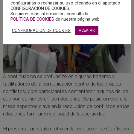
configurarlas o rechazar su uso clicando en el apartado
CONFIGURACIÓN DE COOKIES.
Si quieres más información, consulta la
POLÍTICA DE COOKIES
de nuestra página web.
CONFIGURACIÓN DE COOKIES
ACEPTAR
A continuación se profundizó en algunas barreras y
facilitadores de la comunicación dentro de los propios
conflictos, y los participantes comentaron algunos de los
que son comunes en las relaciones. Se pusieron sobre la
mesa aspectos clave en la resolución de conflictos en las
relaciones familiares y el papel de la asertividad.
El presentar un estilo u otro en la resolución de Conflictos