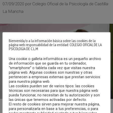
07/09/2020
por
Colegio Oficial de la Psicología de Castilla-
La Mancha
Bienvenida/o a la información básica sobre las cookies de la
página web responsabilidad de la entidad: COLEGIO OFICIAL DE LA
PSICOLOGIA DE C.L.M
Una cookie o galleta informática es un pequeño archivo
de información que se guarda en tu ordenador,
“smartphone” o tableta cada vez que visitas nuestra
página web. Algunas cookies son nuestras y otras
pertenecen a empresas externas que prestan servicios
para nuestra página web.
Las cookies pueden ser de varios tipos: las cookies
técnicas son necesarias para que nuestra página web
pueda funcionar, no necesitan de tu autorización y son
las únicas que tenemos activadas por defecto.
El resto de cookies sirven para mejorar nuestra página,
para personalizarla en base a tus preferencias, o para
La edición digital del Diario Lanza de Ciudad Real ha