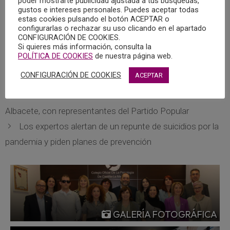
poder mostrarte publicidad ajustada a tus búsquedas,
publicado una entrevista a la psicóloga y miembro de la
gustos e intereses personales. Puedes aceptar todas
estas cookies pulsando el botón ACEPTAR o
Junta de Gobierno del Colegio Oficial de la Psicología de
configurarlas o rechazar su uso clicando en el apartado
Castilla-La Mancha, titulada “Entrenar a los niños para una
CONFIGURACIÓN DE COOKIES.
vuelta distinta”.
Si quieres más información, consulta la
POLÍTICA DE COOKIES
de nuestra página web.
Pulsar aquí para leer la entrevista.
CONFIGURACIÓN DE COOKIES
ACEPTAR
Celebrado un encuentro virtual del Foro Sanitario de
Albacete, con representantes del Partido Popular
Los expertos alertan de un repunte de suicidios por la
pandemia y piden planes de prevención
GALERÍA FOTOGRÁFICA