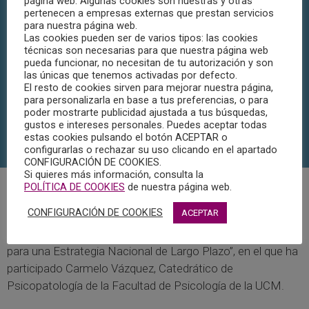
página web. Algunas cookies son nuestras y otras
pertenecen a empresas externas que prestan servicios
para nuestra página web.
Las cookies pueden ser de varios tipos: las cookies
técnicas son necesarias para que nuestra página web
pueda funcionar, no necesitan de tu autorización y son
las únicas que tenemos activadas por defecto.
El resto de cookies sirven para mejorar nuestra página,
para personalizarla en base a tus preferencias, o para
poder mostrarte publicidad ajustada a tus búsquedas,
gustos e intereses personales. Puedes aceptar todas
estas cookies pulsando el botón ACEPTAR o
configurarlas o rechazar su uso clicando en el apartado
CONFIGURACIÓN DE COOKIES.
Si quieres más información, consulta la
POLÍTICA DE COOKIES
de nuestra página web.
La Oficina Nacional de Prospectiva de Presidencia del
CONFIGURACIÓN DE COOKIES
ACEPTAR
Gobierno de España, ha elaborado un informe sobre el
futuro del país “España 2050. Fundamentos y propuesta
para una Estrategia Nacional de Largo Plazo”, en el que ha
participado Carmelo Vázquez, Catedrático de
Psicopatología de la Facultad de Psicología de la UCM.