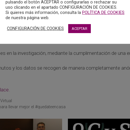
pulsando el botón ACEPTAR o configurarlas o rechazar su
uso clicando en el apartado CONFIGURACIÓN DE COOKIES.
Si quieres más información, consulta la
POLÍTICA DE COOKIES
de nuestra página web.
CONFIGURACIÓN DE COOKIES
ACEPTAR
ad Jaume I de Castellón han iniciado un estudio sobre la evol
antes en la investigación, mediante la cumplimentación de una 
minutos y los datos se recogen de manera completamente anóni
lace.
Virtual
ara llevar mejor el #quedateencasa