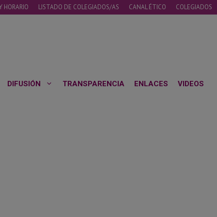
Y HORARIO
LISTADO DE COLEGIADOS/AS
CANAL ÉTICO
COLEGIADOS
DIFUSIÓN
TRANSPARENCIA
ENLACES
VIDEOS