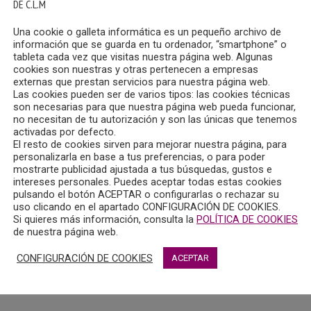
 Divisiones.
DE C.L.M
Una cookie o galleta informática es un pequeño archivo de
información que se guarda en tu ordenador, “smartphone” o
tableta cada vez que visitas nuestra página web. Algunas
cookies son nuestras y otras pertenecen a empresas
mbros de las actuales Divisiones están permanentemente abi
externas que prestan servicios para nuestra página web.
Las cookies pueden ser de varios tipos: las cookies técnicas
son necesarias para que nuestra página web pueda funcionar,
no necesitan de tu autorización y son las únicas que tenemos
activadas por defecto.
OCIACIÓN ESTRUCTURAL
El resto de cookies sirven para mejorar nuestra página, para
personalizarla en base a tus preferencias, o para poder
OPATOLOGÍA: PROPUESTA DE UNA INTEGRACIÓN EXISTEN
mostrarte publicidad ajustada a tus búsquedas, gustos e
intereses personales. Puedes aceptar todas estas cookies
pulsando el botón ACEPTAR o configurarlas o rechazar su
uso clicando en el apartado CONFIGURACIÓN DE COOKIES.
ZAJE Y CRECIMIENTO PERSONAL
Si quieres más información, consulta la
POLÍTICA DE COOKIES
de nuestra página web.
CONFIGURACIÓN DE COOKIES
ACEPTAR
es y los Recursos Humanos:
CIÓN EUROPSY EN PSICOLOGÍA DEL TRABAJO Y DE LAS O