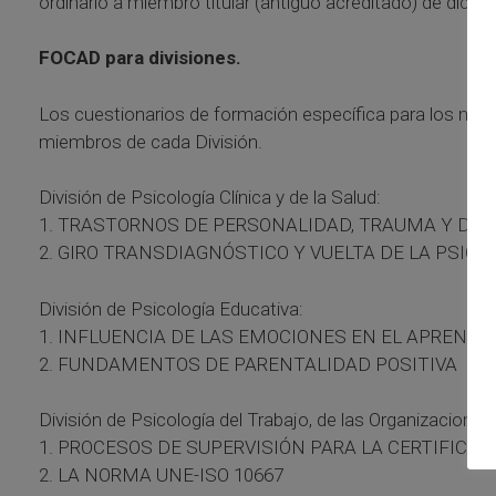
ordinario a miembro titular (antiguo acreditado) de dichas
FOCAD para divisiones.
Los cuestionarios de formación específica para los mie
miembros de cada División.
División de Psicología Clínica y de la Salud:
1. TRASTORNOS DE PERSONALIDAD, TRAUMA Y DIS
2. GIRO TRANSDIAGNÓSTICO Y VUELTA DE LA PSIC
División de Psicología Educativa:
1. INFLUENCIA DE LAS EMOCIONES EN EL APRENDI
2. FUNDAMENTOS DE PARENTALIDAD POSITIVA
División de Psicología del Trabajo, de las Organizacion
1. PROCESOS DE SUPERVISIÓN PARA LA CERTIFICA
2. LA NORMA UNE-ISO 10667