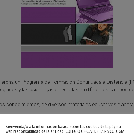
 marcha un Programa de Formación Continuada a Distancia (FO
olegiados y las psicólogas colegiadas en diferentes campos de 
 los conocimientos, de diversos materiales educativos elabo
Bienvenida/o a la información básica sobre las cookies de la página
ones del Consejo General de la Psicología, de modo que serán 
web responsabilidad de la entidad: COLEGIO OFICIAL DE LA PSICOLOGIA