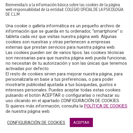
Bienvenida/o a la información básica sobre las cookies de la página
web responsabilidad de la entidad: COLEGIO OFICIAL DE LA PSICOLOGIA
DE C.L.M
Una cookie o galleta informática es un pequeño archivo de
información que se guarda en tu ordenador, “smartphone” o
tableta cada vez que visitas nuestra página web. Algunas
cookies son nuestras y otras pertenecen a empresas
externas que prestan servicios para nuestra página web.
Las cookies pueden ser de varios tipos: las cookies técnicas
son necesarias para que nuestra página web pueda funcionar,
no necesitan de tu autorización y son las únicas que tenemos
activadas por defecto.
El resto de cookies sirven para mejorar nuestra página, para
personalizarla en base a tus preferencias, o para poder
mostrarte publicidad ajustada a tus búsquedas, gustos e
intereses personales. Puedes aceptar todas estas cookies
pulsando el botón ACEPTAR o configurarlas o rechazar su
uso clicando en el apartado CONFIGURACIÓN DE COOKIES.
Si quieres más información, consulta la
POLÍTICA DE COOKIES
ales del ámbito psico-jurídico contra la violencia económic
de nuestra página web.
a Universidad de Extremadura y financiado por el Ministerio d
CONFIGURACIÓN DE COOKIES
ACEPTAR
marzo de 2024