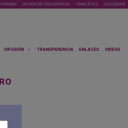
Y HORARIO
LISTADO DE COLEGIADOS/AS
CANAL ÉTICO
COLEGIADOS
DIFUSIÓN
TRANSPARENCIA
ENLACES
VIDEOS
ERO