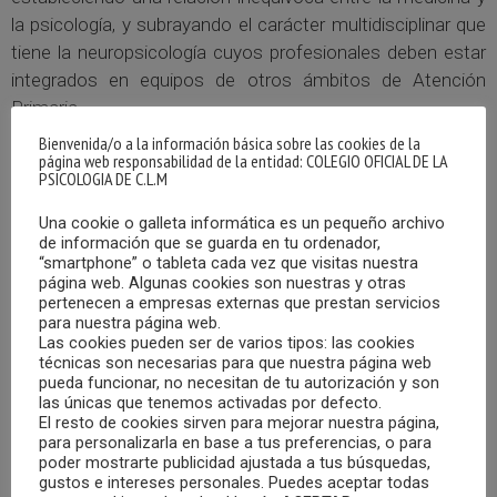
la psicología, y subrayando el carácter multidisciplinar que
tiene la neuropsicología cuyos profesionales deben estar
integrados en equipos de otros ámbitos de Atención
Primaria.
Bienvenida/o a la información básica sobre las cookies de la
página web responsabilidad de la entidad: COLEGIO OFICIAL DE LA
Por su parte, la concejala de Calidad de Vida, Participación
PSICOLOGIA DE C.L.M
Real y Efectiva del Ayuntamiento de Albacete, Llanos
Navarro, señaló que, desde las administraciones públicas,
Una cookie o galleta informática es un pequeño archivo
de información que se guarda en tu ordenador,
se debe reconocer el papel fundamental que desempeñan
“smartphone” o tableta cada vez que visitas nuestra
los colegios profesionales y las organizaciones científicas
página web. Algunas cookies son nuestras y otras
en la promoción del conocimiento, en la formación
pertenecen a empresas externas que prestan servicios
para nuestra página web.
continua y en la defensa de una práctica profesional
Las cookies pueden ser de varios tipos: las cookies
rigurosa y comprometida con las personas
técnicas son necesarias para que nuestra página web
pueda funcionar, no necesitan de tu autorización y son
las únicas que tenemos activadas por defecto.
Ponentes
El resto de cookies sirven para mejorar nuestra página,
para personalizarla en base a tus preferencias, o para
poder mostrarte publicidad ajustada a tus búsquedas,
La jornada contó con ponentes de la talla del
gustos e intereses personales. Puedes aceptar todas