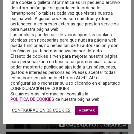
Una cookie o galleta informática es un pequeño archivo
Calendario de reuniones online
de información que se guarda en tu ordenador,
“smartphone” o tableta cada vez que visitas nuestra
página web. Algunas cookies son nuestras y otras
pertenecen a empresas externas que prestan servicios
Descargar Cuestionario para los miembros de
para nuestra página web.
Grupos de Trabajo.
Las cookies pueden ser de varios tipos: las cookies
técnicas son necesarias para que nuestra página web
pueda funcionar, no necesitan de tu autorización y son
Descargar Compromiso de confidencialidad del
las únicas que tenemos activadas por defecto.
COPCLM.
El resto de cookies sirven para mejorar nuestra página,
para personalizarla en base a tus preferencias, o para
poder mostrarte publicidad ajustada a tus búsquedas,
Descargar Cláusula de Publicación de Imágenes en
gustos e intereses personales. Puedes aceptar todas
Página Web y RRSS.
estas cookies pulsando el botón ACEPTAR o
configurarlas o rechazar su uso clicando en el apartado
CONFIGURACIÓN DE COOKIES.
Si quieres más información, consulta la
POLÍTICA DE COOKIES
de nuestra página web.
CONFIGURACIÓN DE COOKIES
ACEPTAR
GALERÍA FOTOGRÁFICA