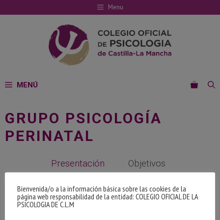
Saltar
Menu
al
contenido
MENÚ
GRUPO PSICOLOGÍA
PERINATAL
Presentación
Objetivos
Responsable
Bienvenida/o a la información básica sobre las cookies de la
página web responsabilidad de la entidad: COLEGIO OFICIAL DE LA
PSICOLOGIA DE C.L.M
Actividades, noticias y enlaces