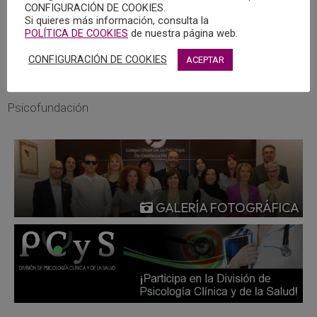
CONFIGURACIÓN DE COOKIES.
Si quieres más información, consulta la
Pulsar aquí para descargar la guía.
POLÍTICA DE COOKIES
de nuestra página web.
CONFIGURACIÓN DE COOKIES
ACEPTAR
Oferta de empleo en Valdemoro (Madrid)
El COPCLM asiste a una nueva reunión de
Psicofundación
GALERÍA FOTOGRÁFICA