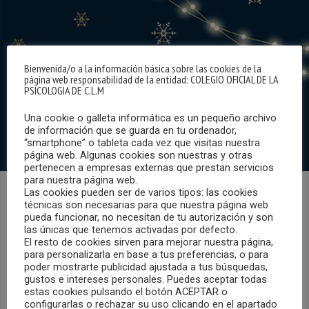
Bienvenida/o a la información básica sobre las cookies de la
página web responsabilidad de la entidad: COLEGIO OFICIAL DE LA
PSICOLOGIA DE C.L.M
Una cookie o galleta informática es un pequeño archivo
de información que se guarda en tu ordenador,
“smartphone” o tableta cada vez que visitas nuestra
página web. Algunas cookies son nuestras y otras
pertenecen a empresas externas que prestan servicios
para nuestra página web.
Las cookies pueden ser de varios tipos: las cookies
La Consejería de Educación, Cultura y Deportes de
técnicas son necesarias para que nuestra página web
pueda funcionar, no necesitan de tu autorización y son
Castilla-La Mancha, presenta un valioso conjunto de
las únicas que tenemos activadas por defecto.
pautas y consejos destinados a fomentar la reflexión
El resto de cookies sirven para mejorar nuestra página,
acerca de la importancia de seleccionar libros, recursos
para personalizarla en base a tus preferencias, o para
poder mostrarte publicidad ajustada a tus búsquedas,
audiovisuales, juegos y juguetes que impulsen el
gustos e intereses personales. Puedes aceptar todas
desarrollo de una sociedad más justa, sostenible e
estas cookies pulsando el botón ACEPTAR o
configurarlas o rechazar su uso clicando en el apartado
igualitaria.