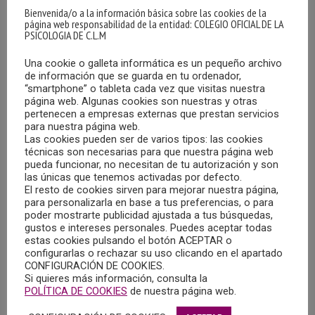
Bienvenida/o a la información básica sobre las cookies de la
página web responsabilidad de la entidad: COLEGIO OFICIAL DE LA
PSICOLOGIA DE C.L.M
Una cookie o galleta informática es un pequeño archivo
de información que se guarda en tu ordenador,
“smartphone” o tableta cada vez que visitas nuestra
página web. Algunas cookies son nuestras y otras
pertenecen a empresas externas que prestan servicios
para nuestra página web.
Las cookies pueden ser de varios tipos: las cookies
técnicas son necesarias para que nuestra página web
pueda funcionar, no necesitan de tu autorización y son
las únicas que tenemos activadas por defecto.
El resto de cookies sirven para mejorar nuestra página,
para personalizarla en base a tus preferencias, o para
poder mostrarte publicidad ajustada a tus búsquedas,
gustos e intereses personales. Puedes aceptar todas
Descargar guía
estas cookies pulsando el botón ACEPTAR o
configurarlas o rechazar su uso clicando en el apartado
Guías contra el acoso y el ciberacoso escolar
CONFIGURACIÓN DE COOKIES.
Si quieres más información, consulta la
Dependencia: La visión de los profesionales. Del
POLÍTICA DE COOKIES
de nuestra página web.
procedimiento a la persona