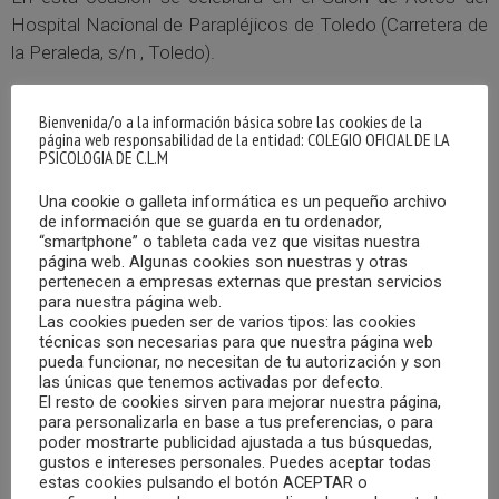
Hospital Nacional de Parapléjicos de Toledo (Carretera de
la Peraleda, s/n , Toledo).
En la tercera sesión, que se celebrará el día 16 de
Bienvenida/o a la información básica sobre las cookies de la
diciembre, de 17:00 a 20:00 horas, la película para
página web responsabilidad de la entidad: COLEGIO OFICIAL DE LA
PSICOLOGIA DE C.L.M
proyección y debate es “Intocable” de Olivier Nakache y
Eric Toledano. En el debate se explorarán temas
Una cookie o galleta informática es un pequeño archivo
relacionados con la ética del cuidado.
de información que se guarda en tu ordenador,
“smartphone” o tableta cada vez que visitas nuestra
página web. Algunas cookies son nuestras y otras
La entrada es gratuita hasta completar aforo y la
pertenecen a empresas externas que prestan servicios
para nuestra página web.
inscripción se realiza
pulsando sobre este enlace.
Las cookies pueden ser de varios tipos: las cookies
técnicas son necesarias para que nuestra página web
pueda funcionar, no necesitan de tu autorización y son
las únicas que tenemos activadas por defecto.
El resto de cookies sirven para mejorar nuestra página,
para personalizarla en base a tus preferencias, o para
poder mostrarte publicidad ajustada a tus búsquedas,
gustos e intereses personales. Puedes aceptar todas
estas cookies pulsando el botón ACEPTAR o