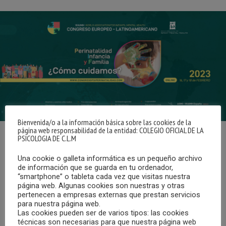
Bienvenida/o a la información básica sobre las cookies de la
página web responsabilidad de la entidad: COLEGIO OFICIAL DE LA
PSICOLOGIA DE C.L.M
Del 16 al 18 de febrero de 2023, se celebrará en la
modalidad online, el primer Congreso Europeo-
Una cookie o galleta informática es un pequeño archivo
de información que se guarda en tu ordenador,
Latinoamericano: “Perinatalidad, Infancia y Familia”.
“smartphone” o tableta cada vez que visitas nuestra
página web. Algunas cookies son nuestras y otras
La organización de este congreso corre a cargo de
ASMI
pertenecen a empresas externas que prestan servicios
para nuestra página web.
WAIMH-España
, de la
WAIMH Mundial
, de la
Alianza
Las cookies pueden ser de varios tipos: las cookies
Hispanohablante por la Salud Mental Perinatal y de la
técnicas son necesarias para que nuestra página web