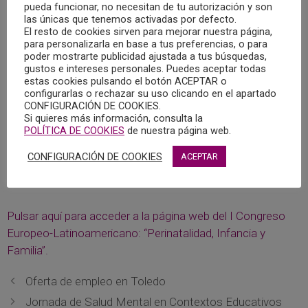
pueda funcionar, no necesitan de tu autorización y son
Familia “Conecta Perinatal”
y con la estrecha colaboración
las únicas que tenemos activadas por defecto.
de
l´Association Européenne de Psychopathologie de l
El resto de cookies sirven para mejorar nuestra página,
´Enfant et de l´Adolescent
, junto a otras filiales europeas
para personalizarla en base a tus preferencias, o para
poder mostrarte publicidad ajustada a tus búsquedas,
de la WAIMH.
gustos e intereses personales. Puedes aceptar todas
estas cookies pulsando el botón ACEPTAR o
configurarlas o rechazar su uso clicando en el apartado
Constará de trece simposios, además de numerosas
CONFIGURACIÓN DE COOKIES.
ponencias centrales a cargo de especialistas
Si quieres más información, consulta la
internacionales de referencia pertenecientes al campo de
POLÍTICA DE COOKIES
de nuestra página web.
la salud mental perinatal, infantil y de la familia. Todas las
CONFIGURACIÓN DE COOKIES
ACEPTAR
ponencias serán grabadas y las personas inscritas podrán
visionarlas a lo largo de 2 meses.
Pulsar aquí para acceder a la página web del I Congreso
Europeo-Latinoamericano: “Perinatalidad, Infancia y
Familia”.
Oferta de empleo en Toledo
Jornada de Salud Mental en Contextos Educativos