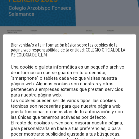
Bienvenida/o a la información básica sobre las cookies de la
página web responsabilidad de la entidad: COLEGIO OFICIAL DE LA
PSICOLOGIA DE C.L.M
Una cookie o galleta informática es un pequeño archivo
Salamanca acogerá los días 15, 16 y 17 de febrero de
de información que se guarda en tu ordenador,
2023 el I Congreso Nacional de Salud Mental Infanto
“smartphone” o tableta cada vez que visitas nuestra
Juvenil bajo el lema “La detección precoz es clave de la
página web. Algunas cookies son nuestras y otras
pertenecen a empresas externas que prestan servicios
superación con concurso de casos clínicos del TDHA y
para nuestra página web.
sus bases”.
Las cookies pueden ser de varios tipos: las cookies
técnicas son necesarias para que nuestra página web
pueda funcionar, no necesitan de tu autorización y son
Más de 42 eminentes ponentes del área de la Psicología,
las únicas que tenemos activadas por defecto.
de la Medicina de la Psiquiatría, de la Neurología Infantil, de
El resto de cookies sirven para mejorar nuestra página,
para personalizarla en base a tus preferencias, o para
la Pediatría de Atención Primaria, de la Enfermería y de la
poder mostrarte publicidad ajustada a tus búsquedas,
Educación, se proponen avanzar para afrontar los graves