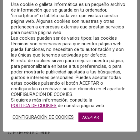
Una cookie o galleta informática es un pequeño archivo
convivientes, de los cuales hay que aportar nombre,
de información que se guarda en tu ordenador,
apellidos y DNI.
“smartphone” o tableta cada vez que visitas nuestra
página web. Algunas cookies son nuestras y otras
pertenecen a empresas externas que prestan servicios
2.- Trabajadores por Cuenta Propia con Autónomos
para nuestra página web.
Colaboradores a su Cargo
.
Las cookies pueden ser de varios tipos: las cookies
técnicas son necesarias para que nuestra página web
pueda funcionar, no necesitan de tu autorización y son
Deben comunicar:
las únicas que tenemos activadas por defecto.
El resto de cookies sirven para mejorar nuestra página,
para personalizarla en base a tus preferencias, o para
– Nombre, apellidos y NIF de estos colaboradores.
poder mostrarte publicidad ajustada a tus búsquedas,
gustos e intereses personales. Puedes aceptar todas
estas cookies pulsando el botón ACEPTAR o
3.- Trabajadores Autónomos Económicamente
configurarlas o rechazar su uso clicando en el apartado
Dependientes (TRADE), que trabajan
CONFIGURACIÓN DE COOKIES.
Si quieres más información, consulta la
mayoritariamente para un solo cliente
.
POLÍTICA DE COOKIES
de nuestra página web.
Deben aportar
:
CONFIGURACIÓN DE COOKIES
ACEPTAR
– CIF de este cliente.