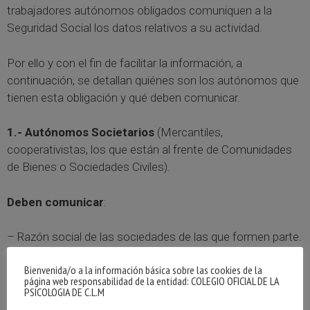
trabajadores autónomos obligados comuniquen a la
Seguridad Social los datos relativos a su actividad.
Por ello y con el fin de facilitar la información, a
continuación, se detallan quiénes son los autónomos que
tienen esta obligación y qué deben comunicar.
1.- Autónomos Societarios
(Mercantiles,
cooperativistas, los que están al frente de Comunidades
de Bienes o Sociedades Civiles).
Deben comunicar
:
– Razón social de las sociedades de las que formen parte.
Bienvenida/o a la información básica sobre las cookies de la
– Si se es consejero, administrador o se prestan otros
página web responsabilidad de la entidad: COLEGIO OFICIAL DE LA
servicios para la sociedad, se debe comunicar el
PSICOLOGIA DE C.L.M
porcentaje de participación propio y el de los familiares