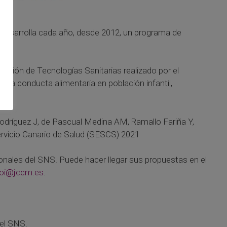
 desarrolla cada año, desde 2012, un programa de
uación de Tecnologías Sanitarias realizado por el
e la conducta alimentaria en población infantil,
Rodríguez J, de Pascual Medina AM, Ramallo Fariña Y,
Servicio Canario de Salud (SESCS) 2021
sionales del SNS. Puede hacer llegar sus propuestas en el
oi@jccm.es
.
del SNS.