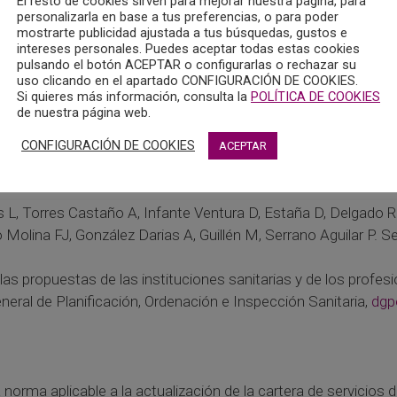
El resto de cookies sirven para mejorar nuestra página, para
personalizarla en base a tus preferencias, o para poder
mostrarte publicidad ajustada a tus búsquedas, gustos e
intereses personales. Puedes aceptar todas estas cookies
as Sanitarias y Prestaciones del Sistema Nacional de Salud,
pulsando el botón ACEPTAR o configurarlas o rechazar su
torial.
uso clicando en el apartado CONFIGURACIÓN DE COOKIES.
Si quieres más información, consulta la
POLÍTICA DE COOKIES
de nuestra página web.
 profesionales de la Psicología, se adjunta el informe de Eval
ste-efectividad de la prevención universal de los trastornos d
CONFIGURACIÓN DE COOKIES
ACEPTAR
ede descargar
pulsando sobre este enlace.
es L, Torres Castaño A, Infante Ventura D, Estaña D, Delgado 
o Molina FJ, González Darias A, Guillén M, Serrano Aguilar P. 
las propuestas de las instituciones sanitarias y de los profe
eneral de Planificación, Ordenación e Inspección Sanitaria,
dgp
norma aplicable a la actualización de la cartera de servicios 