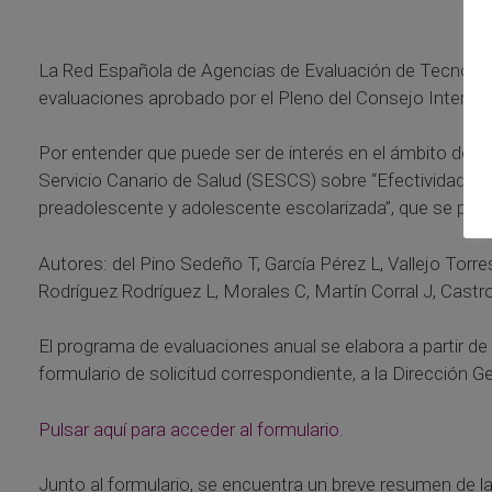
La Red Española de Agencias de Evaluación de Tecnologí
evaluaciones aprobado por el Pleno del Consejo Interterri
Por entender que puede ser de interés en el ámbito de los
Servicio Canario de Salud (SESCS) sobre “Efectividad y co
preadolescente y adolescente escolarizada”, que se pu
Autores: del Pino Sedeño T, García Pérez L, Vallejo Torr
Rodríguez Rodríguez L, Morales C, Martín Corral J, Castr
El programa de evaluaciones anual se elabora a partir de 
formulario de solicitud correspondiente, a la Dirección G
Pulsar aquí para acceder al formulario.
Junto al formulario, se encuentra un breve resumen de la 