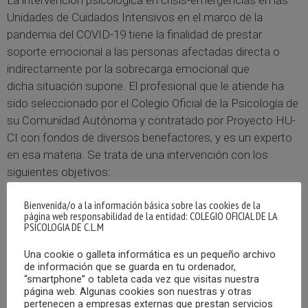
Unidades de Cuidados Intensivos en el marco de la
pandemia del COVID-19 tiene la finalidad de prestar
soporte emocional a las personas afectadas directa o
indirectamente por la sobrecarga emocional que
dicha situación supone. El profesional que le atiende ha
sido seleccionado por el Colegio Oficial de la Psicología de
su Comunidad Autónoma y contratado por Proyecto HU-
CI con fondos de diversos benefactores, y es un experto
en esa materia. Se trata de una intervención con los
siguientes objetivos:
Bienvenida/o a la información básica sobre las cookies de la
Prestar soporte psicológico en el marco de las UCI
página web responsabilidad de la entidad: COLEGIO OFICIAL DE LA
Facilitar momentos de ventilación emocional y
PSICOLOGIA DE C.L.M
canalización de las mismas
Una cookie o galleta informática es un pequeño archivo
Facilitar la comprensión, aprendizaje y sentido de lo
de información que se guarda en tu ordenador,
vivido
“smartphone” o tableta cada vez que visitas nuestra
página web. Algunas cookies son nuestras y otras
Adquisición de estilos de afrontamiento saludables
pertenecen a empresas externas que prestan servicios