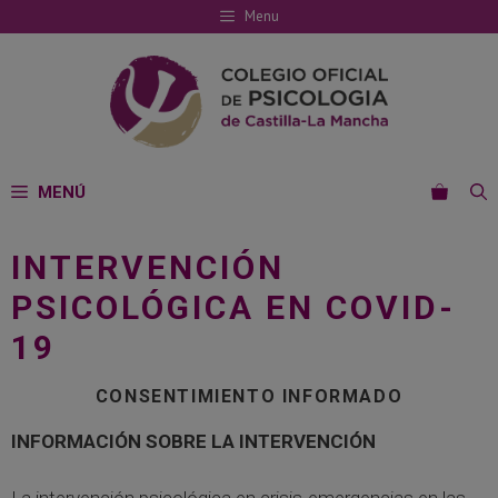
Saltar
Menu
al
contenido
MENÚ
INTERVENCIÓN
PSICOLÓGICA EN COVID-
19
CONSENTIMIENTO INFORMADO
INFORMACIÓN SOBRE LA INTERVENCIÓN
La intervención psicológica en crisis-emergencias en las