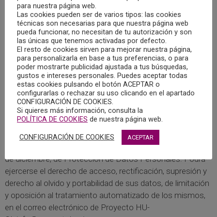
y pautas de autocuidado
para nuestra página web.
Integración de las experiencias vividas
Las cookies pueden ser de varios tipos: las cookies
técnicas son necesarias para que nuestra página web
Contribuir a la detección temprana de posibles
pueda funcionar, no necesitan de tu autorización y son
riesgos emocionales
las únicas que tenemos activadas por defecto.
Facilitar la derivación a otros servicios
El resto de cookies sirven para mejorar nuestra página,
para personalizarla en base a tus preferencias, o para
especializados si fuera necesario
poder mostrarte publicidad ajustada a tus búsquedas,
gustos e intereses personales. Puedes aceptar todas
estas cookies pulsando el botón ACEPTAR o
Los datos recogidos durante esta intervención serán
configurarlas o rechazar su uso clicando en el apartado
tratados de forma anónima y la finalidad de la recogida de
CONFIGURACIÓN DE COOKIES.
estos, es poder ofrecerle un soporte psicológico más
Si quieres más información, consulta la
POLÍTICA DE COOKIES
de nuestra página web.
específico y adaptado a sus necesidades personales.
Toda la información recogida será tratada de manera
CONFIGURACIÓN DE COOKIES
ACEPTAR
confidencial de acuerdo con la Ley Orgánica 3/2018, de 5
de diciembre, de Protección de Datos Personales. Podrá
ejercerse el derecho de acceso, rectificación, supresión y
derecho al olvido y portabilidad de sus datos, de limitación
y oposición al tratamiento automatizado de los mismos,
en el correo electrónico de Proyecto HU-