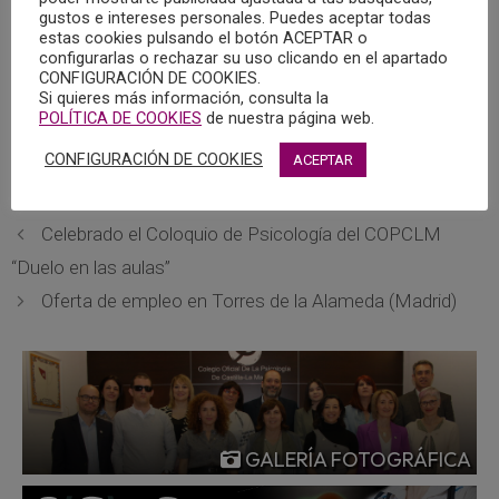
toda mi vida, desde que me alcanza la memoria. Podría
gustos e intereses personales. Puedes aceptar todas
estas cookies pulsando el botón ACEPTAR o
‘disfrazar’ los motivos por los cuáles dejo el fútbol, pero no
configurarlas o rechazar su uso clicando en el apartado
lo voy a hacer, lo dejo por cuestiones de salud
CONFIGURACIÓN DE COOKIES.
Si quieres más información, consulta la
mental”, explica en su texto.
POLÍTICA DE COOKIES
de nuestra página web.
Pulsar aquí para leer la noticia completa en el diario La
CONFIGURACIÓN DE COOKIES
ACEPTAR
Razón.
Celebrado el Coloquio de Psicología del COPCLM
“Duelo en las aulas”
Oferta de empleo en Torres de la Alameda (Madrid)
GALERÍA FOTOGRÁFICA