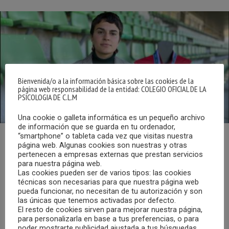
Bienvenida/o a la información básica sobre las cookies de la
página web responsabilidad de la entidad: COLEGIO OFICIAL DE LA
PSICOLOGIA DE C.L.M
Una cookie o galleta informática es un pequeño archivo
de información que se guarda en tu ordenador,
“smartphone” o tableta cada vez que visitas nuestra
página web. Algunas cookies son nuestras y otras
Según podemos leer en el diario La Razón, Irene López,
pertenecen a empresas externas que prestan servicios
campeona del mundo sub-17 en el año 2018 y futbolista
para nuestra página web.
del Madrid CFF, ha anunciado a través de las redes
Las cookies pueden ser de varios tipos: las cookies
técnicas son necesarias para que nuestra página web
sociales que deja los terrenos de juego por ‘cuestiones de
pueda funcionar, no necesitan de tu autorización y son
salud mental’.
las únicas que tenemos activadas por defecto.
El resto de cookies sirven para mejorar nuestra página,
para personalizarla en base a tus preferencias, o para
“Hoy me despido del deporte que me ha acompañado
poder mostrarte publicidad ajustada a tus búsquedas,