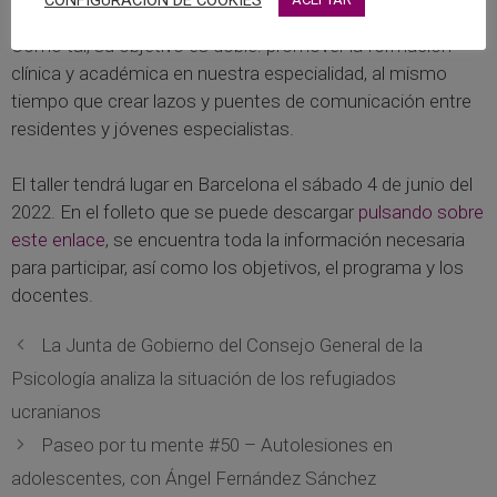
Como tal, su objetivo es doble: promover la formación
clínica y académica en nuestra especialidad, al mismo
tiempo que crear lazos y puentes de comunicación entre
residentes y jóvenes especialistas.
El taller tendrá lugar en Barcelona el sábado 4 de junio del
2022. En el folleto que se puede descargar
pulsando sobre
este enlace
, se encuentra toda la información necesaria
para participar, así como los objetivos, el programa y los
docentes.
La Junta de Gobierno del Consejo General de la
Psicología analiza la situación de los refugiados
ucranianos
Paseo por tu mente #50 – Autolesiones en
adolescentes, con Ángel Fernández Sánchez