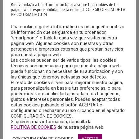
Bienvenida/o a la información básica sobre las cookies de la
página web responsabilidad de la entidad: COLEGIO OFICIAL DE LA
PSICOLOGIA DE C.L.M
Una cookie o galleta informática es un pequeño archivo
La Asociación de Científicos en Salud Mental del Niño y
de información que se guarda en tu ordenador,
Adolescente- “Fundación Alicia Koplowitz”, organiza el IV
“smartphone” o tableta cada vez que visitas nuestra
Taller de Psiquiatría y Psicología Clínica de la Adolescencia
página web. Algunas cookies son nuestras y otras
pertenecen a empresas externas que prestan servicios
para Residentes MIR/PIR”, dirigido a residentes de
para nuestra página web.
psicología clínica y psiquiatría
Las cookies pueden ser de varios tipos: las cookies
técnicas son necesarias para que nuestra página web
pueda funcionar, no necesitan de tu autorización y son
Esta es una iniciativa fruto del esfuerzo del Grupo de
las únicas que tenemos activadas por defecto.
Trabajo de Formación Continuada de dicha Asociación,
El resto de cookies sirven para mejorar nuestra página,
para personalizarla en base a tus preferencias, o para
compuesto por personas que hace no mucho eran
poder mostrarte publicidad ajustada a tus búsquedas,
residentes en Salud Mental y actualmente se dedican
gustos e intereses personales. Puedes aceptar todas
profesionalmente al campo de la Salud Mental Infanto-
estas cookies pulsando el botón ACEPTAR o
configurarlas o rechazar su uso clicando en el apartado
Juvenil.
CONFIGURACIÓN DE COOKIES.
Si quieres más información, consulta la
POLÍTICA DE COOKIES
de nuestra página web.
Esta edición, tras el éxito de las anteriores, se centra en la
salud mental del adolescente y trastornos relacionados.
CONFIGURACIÓN DE COOKIES
ACEPTAR