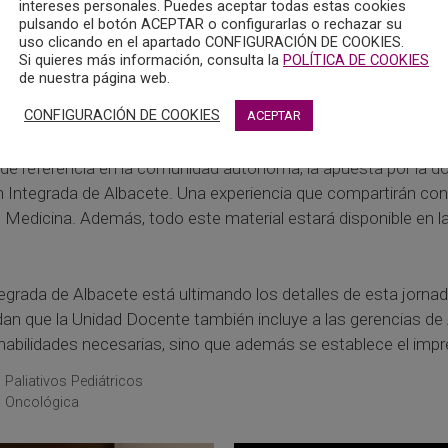
intereses personales. Puedes aceptar todas estas cookies
pulsando el botón ACEPTAR o configurarlas o rechazar su
uso clicando en el apartado CONFIGURACIÓN DE COOKIES.
Si quieres más información, consulta la
POLÍTICA DE COOKIES
 evento tendrá lugar en la Facultad de Medicina de Albacete,
de nuestra página web.
as de residentes, tutores y jefes de servicio de la GAI de Alb
CONFIGURACIÓN DE COOKIES
ACEPTAR
 de referencia en la comunidad autónoma, la apuesta por la do
n Integrada de Albacete. Una experiencia que compartirán con 
de Medicina. Además, todo este material estará disponible en l
grada de Albacete está ultimando los detalles de esta jorna
an que la Unidad Docente también incluye a las gerencias de A
habilidades necesarias, sino que además se establece el impr
Paliativos Pediátricos
a Oncológica