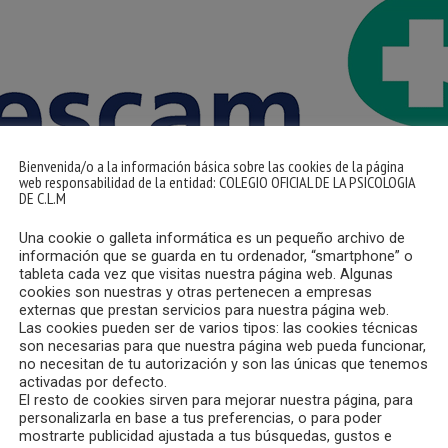
Bienvenida/o a la información básica sobre las cookies de la página
web responsabilidad de la entidad: COLEGIO OFICIAL DE LA PSICOLOGIA
DE C.L.M
Una cookie o galleta informática es un pequeño archivo de
información que se guarda en tu ordenador, “smartphone” o
tableta cada vez que visitas nuestra página web. Algunas
cookies son nuestras y otras pertenecen a empresas
externas que prestan servicios para nuestra página web.
Las cookies pueden ser de varios tipos: las cookies técnicas
son necesarias para que nuestra página web pueda funcionar,
no necesitan de tu autorización y son las únicas que tenemos
ancha en nota de prensa, la Gerencia de Atención Integrada de
activadas por defecto.
es en Albacete.
El resto de cookies sirven para mejorar nuestra página, para
personalizarla en base a tus preferencias, o para poder
mostrarte publicidad ajustada a tus búsquedas, gustos e
residentes de Psicología Clínica, se dará a conocer la actividad 