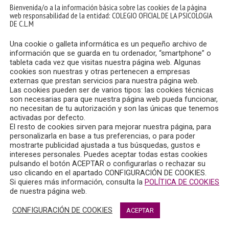
Bienvenida/o a la información básica sobre las cookies de la página
web responsabilidad de la entidad: COLEGIO OFICIAL DE LA PSICOLOGIA
DE C.L.M
Una cookie o galleta informática es un pequeño archivo de
información que se guarda en tu ordenador, “smartphone” o
tableta cada vez que visitas nuestra página web. Algunas
cookies son nuestras y otras pertenecen a empresas
externas que prestan servicios para nuestra página web.
Las cookies pueden ser de varios tipos: las cookies técnicas
son necesarias para que nuestra página web pueda funcionar,
no necesitan de tu autorización y son las únicas que tenemos
activadas por defecto.
El resto de cookies sirven para mejorar nuestra página, para
personalizarla en base a tus preferencias, o para poder
mostrarte publicidad ajustada a tus búsquedas, gustos e
intereses personales. Puedes aceptar todas estas cookies
pulsando el botón ACEPTAR o configurarlas o rechazar su
uso clicando en el apartado CONFIGURACIÓN DE COOKIES.
Si quieres más información, consulta la
POLÍTICA DE COOKIES
de nuestra página web.
Enfermedad Mental (AFAEPS) ha organizado, con motivo de l
CONFIGURACIÓN DE COOKIES
ACEPTAR
ínculo fundamental”, lema elegido este año por el movimiento