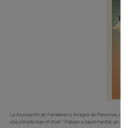
La Asociación de Familiares y Amigos de Personas con 
una jornada bajo el título “Trabajo y salud mental, un v