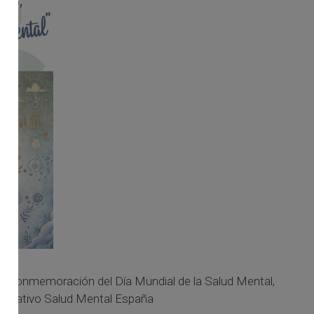
a conmemoración del Día Mundial de la Salud Mental,
 asociativo Salud Mental España