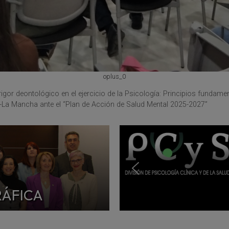
oplus_0
rigor deontológico en el ejercicio de la Psicología: Principios fundame
la-La Mancha ante el “Plan de Acción de Salud Mental 2025-2027”
RÁFICA