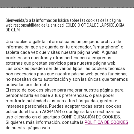
logía de Castilla-La Mancha, Olga Moraga Amaya, se llevó a c
Bienvenida/o a la información básica sobre las cookies de la página
web responsabilidad de la entidad: COLEGIO OFICIAL DE LA PSICOLOGIA
DE C.L.M
 Talayero Sebastián, que pronunció una charla con el título “E
sicología, Juan Ignacio Aragonés, cuya ponencia se denominó “E
Una cookie o galleta informática es un pequeño archivo de
 acabó en conclusiones e ideas claves acerca del papel de la 
información que se guarda en tu ordenador, “smartphone” o
tableta cada vez que visitas nuestra página web. Algunas
cookies son nuestras y otras pertenecen a empresas
e psicología y del aula de Educación Ambiental de la UCLM, cr
externas que prestan servicios para nuestra página web.
Las cookies pueden ser de varios tipos: las cookies técnicas
son necesarias para que nuestra página web pueda funcionar,
no necesitan de tu autorización y son las únicas que tenemos
activadas por defecto.
El resto de cookies sirven para mejorar nuestra página, para
personalizarla en base a tus preferencias, o para poder
mostrarte publicidad ajustada a tus búsquedas, gustos e
intereses personales. Puedes aceptar todas estas cookies
pulsando el botón ACEPTAR o configurarlas o rechazar su
uso clicando en el apartado CONFIGURACIÓN DE COOKIES.
Si quieres más información, consulta la
POLÍTICA DE COOKIES
de nuestra página web.