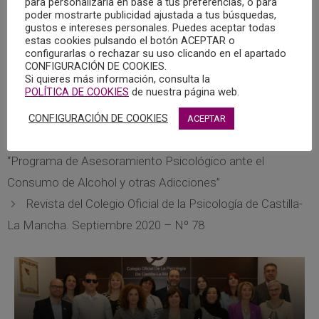
proyectos presentados a la Convocatoria de Investigación
para personalizarla en base a tus preferencias, o para
poder mostrarte publicidad ajustada a tus búsquedas,
Social de la Fundación La Caixa, las candidaturas a la VI
gustos e intereses personales. Puedes aceptar todas
Edición del Premio José Luis Pinillos de Excelencia e
estas cookies pulsando el botón ACEPTAR o
configurarlas o rechazar su uso clicando en el apartado
Innovación en Psicología, la X Edición del Premio
CONFIGURACIÓN DE COOKIES.
Psicofundación Jóvenes Psicólogos Emprendedores/as,
Si quieres más información, consulta la
2020, o la Memoria Anual de Psicofundación 2019, entre
POLÍTICA DE COOKIES
de nuestra página web.
otros asuntos.
CONFIGURACIÓN DE COOKIES
ACEPTAR
31-10-2020 Cita con la Psicología en Radio Chinchilla:
“Programa de Asesoramiento Psicológico ante el
Consumo de Alcohol y otras Adicciones”
Revista del Colegio Oficial de la Psicología de Castilla-
La Mancha. Septiembre 2020 – Nº 78