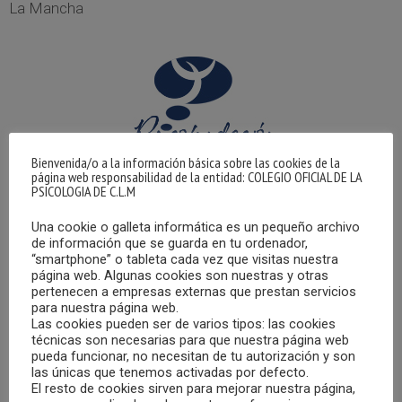
La Mancha
Bienvenida/o a la información básica sobre las cookies de la
página web responsabilidad de la entidad: COLEGIO OFICIAL DE LA
PSICOLOGIA DE C.L.M
El sábado 27 de junio tenía lugar, a través de vídeo
Una cookie o galleta informática es un pequeño archivo
de información que se guarda en tu ordenador,
conferencia, una reunión del Patronato de la Fundación
“smartphone” o tableta cada vez que visitas nuestra
Española para la Promoción y el Desarrollo Científico y
página web. Algunas cookies son nuestras y otras
Profesional de la Psicología, (Psicofundación), en la que
pertenecen a empresas externas que prestan servicios
para nuestra página web.
participó la Decana del COPCLM, María Dolores Gómez
Las cookies pueden ser de varios tipos: las cookies
Castillo.
técnicas son necesarias para que nuestra página web
pueda funcionar, no necesitan de tu autorización y son
las únicas que tenemos activadas por defecto.
En el encuentro se ofreció información sobre los
El resto de cookies sirven para mejorar nuestra página,