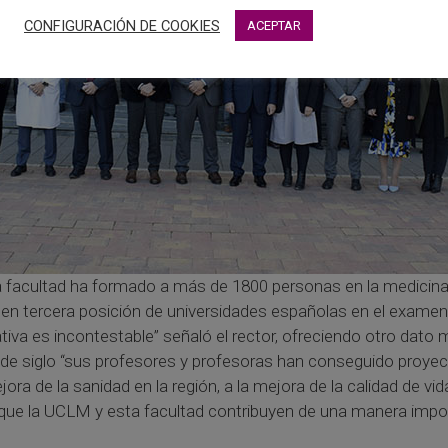
CONFIGURACIÓN DE COOKIES
ACEPTAR
 la facultad ha formado a más de 1800 personas en la medicin
en tercera posición de universidades españolas en el examen
mativa es incontestable” señaló el rector, ofreciendo otro dato
o de siglo “sus profesores y profesoras han conseguido proye
ora de la sanidad en la región, a la mejora de la calidad de vi
 la UCLM y esta facultad contribuyen de una manera importan