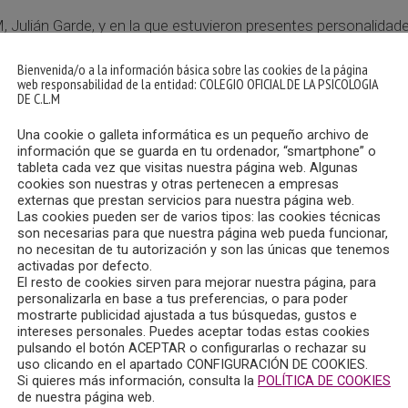
M, Julián Garde, y en la que estuvieron presentes personalida
him Hernández; la delegada provincial de Sanidad, Juana García;
Bienvenida/o a la información básica sobre las cookies de la página
Gómez Castillo, y la secretaria, María del Mar Aguilar Uceda.
web responsabilidad de la entidad: COLEGIO OFICIAL DE LA PSICOLOGIA
DE C.L.M
a Mancha y exministro de Defensa, José Bono, impulsor de la 
Una cookie o galleta informática es un pequeño archivo de
esto Martínez Ataz y Miguel Ángel Collado; los impulsores de
información que se guarda en tu ordenador, “smartphone” o
ª Teresa Alfonso Roca, al igual que José Ignacio Albentosa, 
tableta cada vez que visitas nuestra página web. Algunas
cookies son nuestras y otras pertenecen a empresas
nos, entre otras autoridades y representantes institucional
externas que prestan servicios para nuestra página web.
Las cookies pueden ser de varios tipos: las cookies técnicas
son necesarias para que nuestra página web pueda funcionar,
no necesitan de tu autorización y son las únicas que tenemos
activadas por defecto.
El resto de cookies sirven para mejorar nuestra página, para
personalizarla en base a tus preferencias, o para poder
mostrarte publicidad ajustada a tus búsquedas, gustos e
intereses personales. Puedes aceptar todas estas cookies
pulsando el botón ACEPTAR o configurarlas o rechazar su
uso clicando en el apartado CONFIGURACIÓN DE COOKIES.
Si quieres más información, consulta la
POLÍTICA DE COOKIES
de nuestra página web.