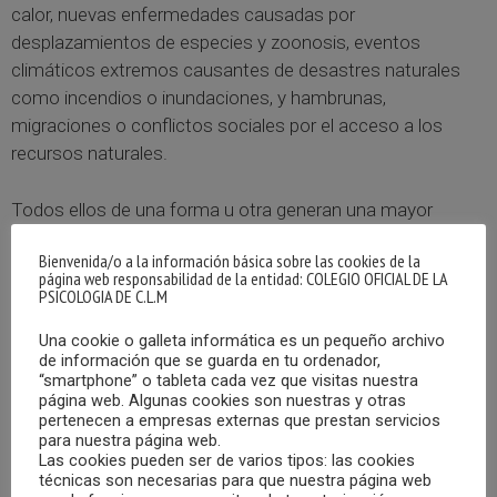
calor, nuevas enfermedades causadas por
desplazamientos de especies y zoonosis, eventos
climáticos extremos causantes de desastres naturales
como incendios o inundaciones, y hambrunas,
migraciones o conflictos sociales por el acceso a los
recursos naturales.
Todos ellos de una forma u otra generan una mayor
prevalencia e intensidad de reacciones mentales en forma
Bienvenida/o a la información básica sobre las cookies de la
de trauma, depresión y angustia que hacen más
página web responsabilidad de la entidad: COLEGIO OFICIAL DE LA
vulnerables a las personas ante el sufrimiento y también a
PSICOLOGIA DE C.L.M
las sociedades por falta de equidad, injusticias
Una cookie o galleta informática es un pequeño archivo
socioambientales y desigualdad económica ante los
de información que se guarda en tu ordenador,
riesgos.
“smartphone” o tableta cada vez que visitas nuestra
página web. Algunas cookies son nuestras y otras
pertenecen a empresas externas que prestan servicios
Frente a la inevitabilidad del cambio climático y sus
para nuestra página web.
impactos, la psicología tiene un largo camino recorrido en
Las cookies pueden ser de varios tipos: las cookies
técnicas son necesarias para que nuestra página web
intervenciones de cambio comportamental tanto para