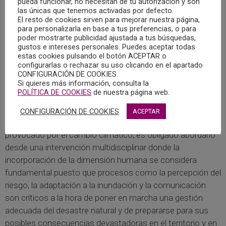
pueda funcionar, no necesitan de tu autorización y son
promover una vida saludable como para fomentar la
las únicas que tenemos activadas por defecto.
El resto de cookies sirven para mejorar nuestra página,
resiliencia de las comunidades a través de la promoción
para personalizarla en base a tus preferencias, o para
de la participación y del sentido de significado. Las
poder mostrarte publicidad ajustada a tus búsquedas,
actitudes y hábitos individuales y sociales cobran un papel
gustos e intereses personales. Puedes aceptar todas
estas cookies pulsando el botón ACEPTAR o
importante para influir en las políticas que finalmente se
configurarlas o rechazar su uso clicando en el apartado
adoptarán ante la transición ecológica y las necesarias
CONFIGURACIÓN DE COOKIES.
Si quieres más información, consulta la
adaptaciones a un mundo cambiante.
POLÍTICA DE COOKIES
de nuestra página web.
Más en concreto y por lo que se refiere al riesgo de
CONFIGURACIÓN DE COOKIES
ACEPTAR
inundación, como fenómeno frecuente y muy destructivo
provocado por el cambio climático, es obligado abordarlo
desde una intervención multidisciplinar donde la
incorporación de la dimensión humana se considera
fundamental puesto que procesos como la percepción del
riesgo, la adaptación a la inundación y la comunicación
son críticos a la hora de poner en marcha una gestión
adecuada del desastre natural y de prepararse para sus
posibles consecuencias devastadoras en el territorio y en