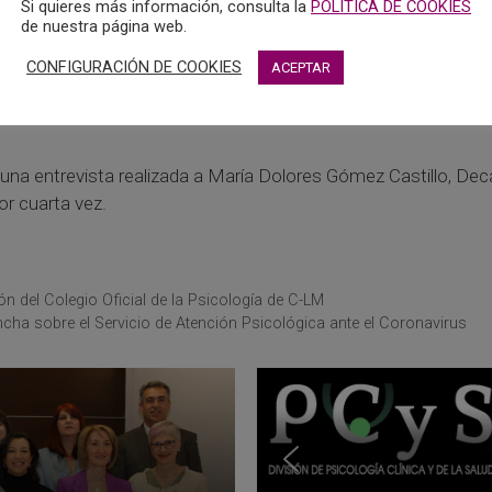
Si quieres más información, consulta la
POLÍTICA DE COOKIES
de nuestra página web.
CONFIGURACIÓN DE COOKIES
ACEPTAR
una entrevista realizada a María Dolores Gómez Castillo, De
r cuarta vez.
 del Colegio Oficial de la Psicología de C-LM
cha sobre el Servicio de Atención Psicológica ante el Coronavirus