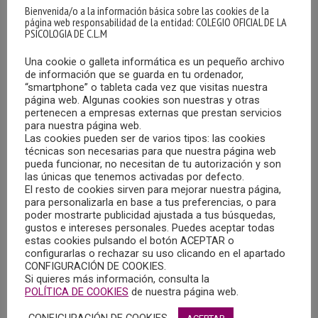
Bienvenida/o a la información básica sobre las cookies de la
página web responsabilidad de la entidad: COLEGIO OFICIAL DE LA
PSICOLOGIA DE C.L.M
Una cookie o galleta informática es un pequeño archivo
de información que se guarda en tu ordenador,
“smartphone” o tableta cada vez que visitas nuestra
página web. Algunas cookies son nuestras y otras
pertenecen a empresas externas que prestan servicios
para nuestra página web.
Las cookies pueden ser de varios tipos: las cookies
técnicas son necesarias para que nuestra página web
pueda funcionar, no necesitan de tu autorización y son
las únicas que tenemos activadas por defecto.
Psicólogos que obtienen el
Certificado Europeo en
El resto de cookies sirven para mejorar nuestra página,
Psicología EuroPsy Básico
para personalizarla en base a tus preferencias, o para
poder mostrarte publicidad ajustada a tus búsquedas,
gustos e intereses personales. Puedes aceptar todas
Psicólogos que obtienen el
Certificado de Acreditación
estas cookies pulsando el botón ACEPTAR o
EFPA/COP EuroPsy Especialista en Psicoterapia
configurarlas o rechazar su uso clicando en el apartado
CONFIGURACIÓN DE COOKIES.
Si quieres más información, consulta la
FG Asesoramiento Profesional Integral – Albacete
POLÍTICA DE COOKIES
de nuestra página web.
Centro Médico Atenea – Cuenca