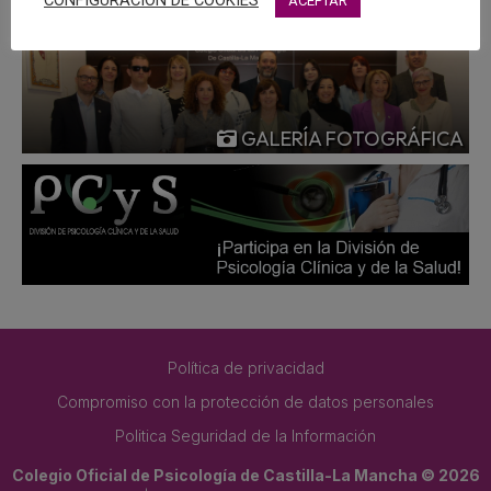
CONFIGURACIÓN DE COOKIES
ACEPTAR
GALERÍA FOTOGRÁFICA
Política de privacidad
Compromiso con la protección de datos personales
Politica Seguridad de la Información
Colegio Oficial de Psicología de Castilla-La Mancha © 2026